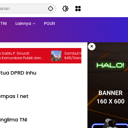
TNI
Lainnya
POLRI
×
 P. Sinurat
Sambut HUT RI, Pos Walesi Satgas Yonif
nikasi Publik dan
645/Gardatama Yudha Bersama
 Inhu
Warga, Kibarkan Merah Putih di Bukit
Walesi
tua DPRD Inhu
mpas 1 net
nglima TNI