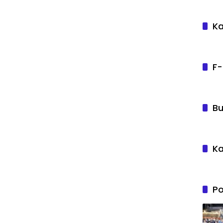
Ka
F-
Bu
Ka
Po