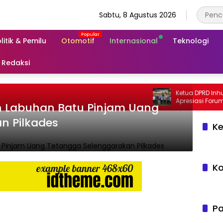
Sabtu, 8 Agustus 2026
litik & Pemilu
Otomotif
Internasional
Teknologi
Redaksi
Ketua DPRD Inhu Sabtu
Apresiasi Forum Komu
en Labuhan Batu Pinjam Uang
Ngopi Bersama Kejari
n Pilkades
Ke
Ko
Pa