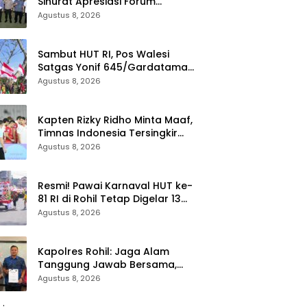
Sinurat Apresiasi Forum
Komunikasi Publik dan Ngopi
Agustus 8, 2026
Bersama Kejari Inhu
Sambut HUT RI, Pos Walesi
Satgas Yonif 645/Gardatama
Yudha Bersama Warga,
Agustus 8, 2026
Kibarkan Merah Putih di Bukit
Walesi
Kapten Rizky Ridho Minta Maaf,
Timnas Indonesia Tersingkir
dari Piala AFF 2026
Agustus 8, 2026
Resmi! Pawai Karnaval HUT ke-
81 RI di Rohil Tetap Digelar 13
Agustus, Disdikbud Bantah
Agustus 8, 2026
Hoaks Batal
Kapolres Rohil: Jaga Alam
Tanggung Jawab Bersama,
Dukung Konsep Green Policing
Agustus 8, 2026