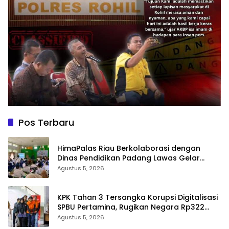
Pos Terbaru
HimaPalas Riau Berkolaborasi dengan
Dinas Pendidikan Padang Lawas Gelar
Pelatihan OSIS SMP se-Kabupaten Padang
Agustus 5, 2026
Lawas
KPK Tahan 3 Tersangka Korupsi Digitalisasi
SPBU Pertamina, Rugikan Negara Rp322
Miliar
Agustus 5, 2026