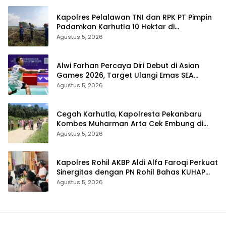
Kapolres Pelalawan TNI dan RPK PT Pimpin
Padamkan Karhutla 10 Hektar di
Kerumutan, Water Bombing Diterjunkan
Agustus 5, 2026
Alwi Farhan Percaya Diri Debut di Asian
Games 2026, Target Ulangi Emas SEA
Games
Agustus 5, 2026
Cegah Karhutla, Kapolresta Pekanbaru
Kombes Muharman Arta Cek Embung di
Payung Sekaki dan Tenayan Raya
Agustus 5, 2026
Kapolres Rohil AKBP Aldi Alfa Faroqi Perkuat
Sinergitas dengan PN Rohil Bahas KUHAP
Baru
Agustus 5, 2026