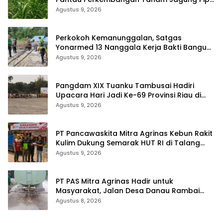
di Dua Wilayah
Agustus 9, 2026
Perkokoh Kemanunggalan, Satgas
Yonarmed 13 Nanggala Kerja Bakti Bangun
Masjid Al-Hikmah di Kapuas Hulu
Agustus 9, 2026
Pangdam XIX Tuanku Tambusai Hadiri
Upacara Hari Jadi Ke-69 Provinsi Riau di
Pekanbaru
Agustus 9, 2026
‎PT Pancawaskita Mitra Agrinas Kebun Rakit
Kulim Dukung Semarak HUT RI di Talang
Perigi
Agustus 9, 2026
‎PT PAS Mitra Agrinas Hadir untuk
Masyarakat, Jalan Desa Danau Rambai
Dirawat dan Disiram
Agustus 8, 2026