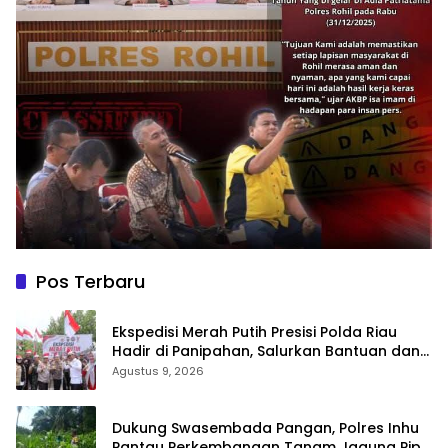
Pos Terbaru
Ekspedisi Merah Putih Presisi Polda Riau
Hadir di Panipahan, Salurkan Bantuan dan
Layanan Kesehatan
Agustus 9, 2026
Dukung Swasembada Pangan, Polres Inhu
Pantau Perkembangan Tanam Jagung Pipil