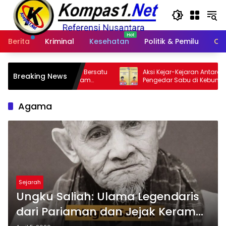
Langsung
ke
konten
Berita
Kriminal
Kesehatan
Politik & Pemilu
Ot
: Bersatu
Aksi Kejar-Kejaran Antara Polisi Dan
D
Breaking News
lam
Pengedar Sabu di Kebun Sawit,
N
nsi Riau
Satresnarkoba Polres Inhu Ringkus Dua
Pelaku
Agama
Sejarah
Ungku Saliah: Ulama Legendaris
dari Pariaman dan Jejak Keramat