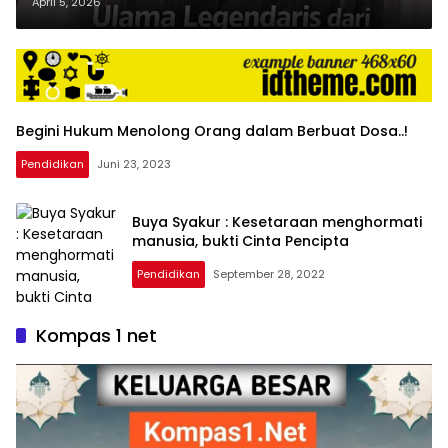
yang Tak Pernah Pudar
April 5, 2026
Begini Hukum Menolong Orang dalam Berbuat Dosa..!
Pendidikan
Juni 23, 2023
Buya Syakur : Kesetaraan menghormati
manusia, bukti Cinta Pencipta
Pendidikan
September 28, 2022
Kompas 1 net