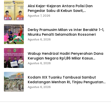
Aksi Kejar-Kejaran Antara Polisi Dan
Pengedar Sabu di Kebun Sawit,
Satresnarkoba Polres Inhu Ringkus Dua
Agustus 7, 2026
Pelaku
Derby Pramusim Milan vs Inter Berakhir 1-1,
Nkunku Penalti Selamatkan Rossoneri
Agustus 6, 2026
Wabup Hendrizal Hadiri Penyerahan Dana
Kerugian Negara Rp1,86 Miliar Kasus
Korupsi BPR Indra Arta
Agustus 6, 2026
Kodam XIX Tuanku Tambusai Sambut
Kedatangan Menhan RI, Tinjau Penguatan
Yonif TP di Bengkalis dan Kampar
Agustus 6, 2026