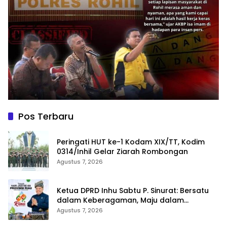
Pos Terbaru
Peringati HUT ke-1 Kodam XIX/TT, Kodim
0314/Inhil Gelar Ziarah Rombongan
Agustus 7, 2026
Ketua DPRD Inhu Sabtu P. Sinurat: Bersatu
dalam Keberagaman, Maju dalam
Pembangunan di HUT ke-69 Provinsi Riau
Agustus 7, 2026