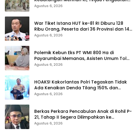
Yonif TP di Bengkalis dan Kampar
Agustus 6, 2026
War Tiket Istana HUT ke-81 RI Diburu 128
Ribu Orang, Peserta dari 36 Provinsi dan 14
Negara
Agustus 6, 2026
Polemik Kebun Eks PT WMI 800 Ha di
Payarumbai Memanas, Asisten Umum Tolak
Dikelola Agrinas dan Tantang Presiden
Agustus 6, 2026
Prabowo
HOAKS! Kakorlantas Polri Tegaskan Tidak
Ada Kenaikan Denda Tilang 150% dan
Tilang Manual Menyeluruh
Agustus 6, 2026
Berkas Perkara Pencabulan Anak di Rohil P-
21, Tahap II Segera Dilimpahkan ke
Kejaksaan
Agustus 6, 2026