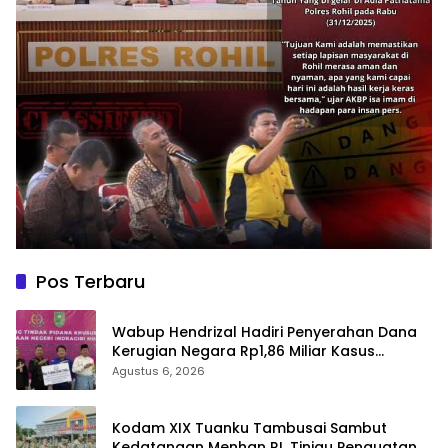
Pos Terbaru
Wabup Hendrizal Hadiri Penyerahan Dana
Kerugian Negara Rp1,86 Miliar Kasus
Korupsi BPR Indra Arta
Agustus 6, 2026
Kodam XIX Tuanku Tambusai Sambut
Kedatangan Menhan RI, Tinjau Penguatan