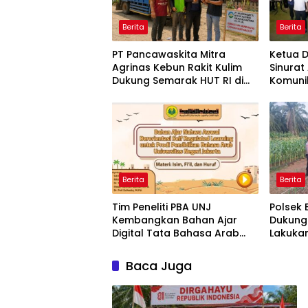
Berita
Berita
‎PT Pancawaskita Mitra
Ketua D
Agrinas Kebun Rakit Kulim
Sinurat
Dukung Semarak HUT RI di
Komunik
Talang Perigi
Bersama
Berita
Berita
Tim Peneliti PBA UNJ
Polsek
Kembangkan Bahan Ajar
Dukung
Digital Tata Bahasa Arab
Lakuka
Berbasis Multimedia
Penyir
Interaktif untuk Mahasiswa
Jagung 
Baca Juga
Pemula