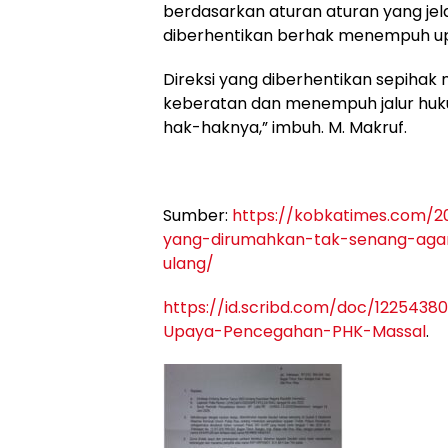
berdasarkan aturan aturan yang jel
diberhentikan berhak menempuh u
Direksi yang diberhentikan sepihak
keberatan dan menempuh jalur hu
hak-haknya,” imbuh. M. Makruf.
Sumber:
https://kobkatimes.com/
yang-dirumahkan-tak-senang-agar-
ulang/
https://id.scribd.com/doc/122543
Upaya-Pencegahan-PHK-Massal
.