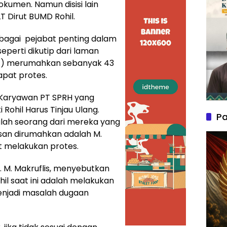
kumen. Namun disisi lain
LT Dirut BUMD Rohil.
ebagai pejabat penting dalam
eperti dikutip dari laman
7) merumahkan sebanyak 43
apat protes.
l Karyawan PT SPRH yang
Rohil Harus Tinjau Ulang.
Pa
alah seorang dari mereka yang
asan dirumahkan adalah M.
rut melakukan protes.
. M. Makruflis, menyebutkan
l saat ini adalah melakukan
enjadi masalah dugaan