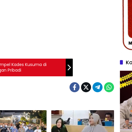
Ka
mpel Kades Kusuma di
an Pribadi