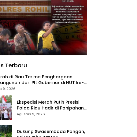
s Terbaru
rah di Riau Terima Penghargaan
ngunan dari Plt Gubernur di HUT ke-
au
s 9, 2026
Ekspedisi Merah Putih Presisi
Polda Riau Hadir di Panipahan,
Salurkan Bantuan dan Layanan
Agustus 9, 2026
Kesehatan
Dukung Swasembada Pangan,