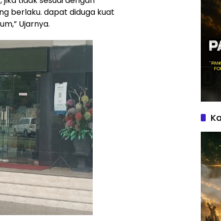
jika tidak sesuai dengan
 berlaku. dapat diduga kuat
m,” Ujarnya.
Ka