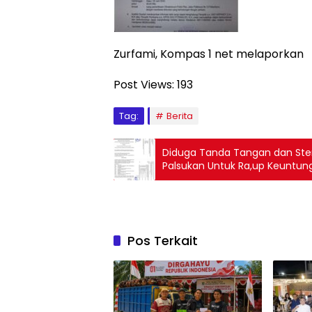
Zurfami, Kompas 1 net melaporkan
Post Views:
193
Tag:
Berita
Diduga Tanda Tangan dan Ste
Palsukan Untuk Ra,up Keuntung
Pos Terkait