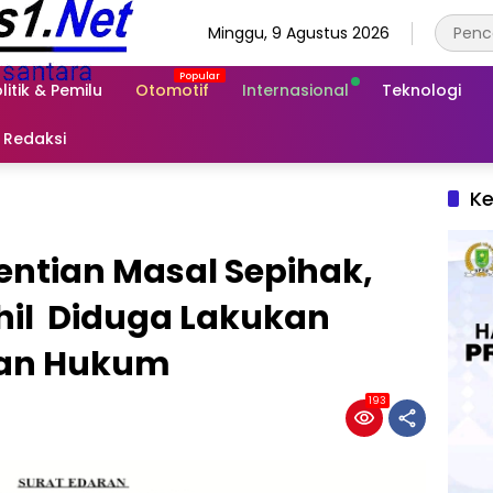
Minggu, 9 Agustus 2026
litik & Pemilu
Otomotif
Internasional
Teknologi
Redaksi
Ke
ntian Masal Sepihak,
hil Diduga Lakukan
wan Hukum
193