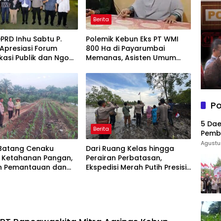
Berita
PRD Inhu Sabtu P.
Polemik Kebun Eks PT WMI
 Apresiasi Forum
800 Ha di Payarumbai
asi Publik dan Ngopi
Memanas, Asisten Umum
 Kejari Inhu
Tolak Dikelola Agrinas dan
Tantang Presiden Prabowo
Po
5 Dae
Berita
Pemba
69 Ri
Agustu
 Batang Cenaku
Dari Ruang Kelas hingga
 Ketahanan Pangan,
Perairan Perbatasan,
n Pemantauan dan
Ekspedisi Merah Putih Presisi
aman Tanaman
Hidupkan Semangat
Pipil di Desa Aur Cina
Kebangsaan di Dumai