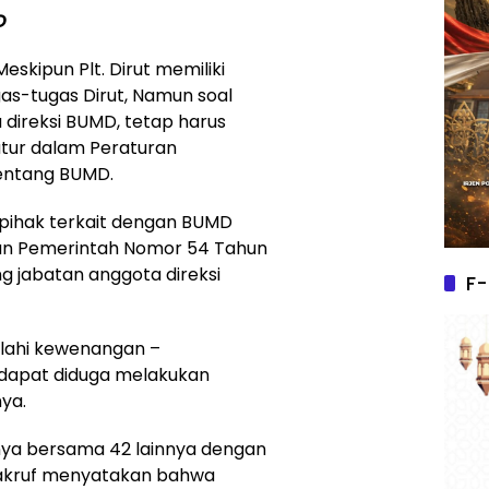
O
eskipun Plt. Dirut memiliki
s-tugas Dirut, Namun soal
ireksi BUMD, tetap harus
tur dalam Peraturan
entang BUMD.
pihak terkait dengan BUMD
uran Pemerintah Nomor 54 Tahun
g jabatan anggota direksi
F-
alahi kewenangan –
 dapat diduga melakukan
ya.
nya bersama 42 lainnya dengan
Makruf menyatakan bahwa