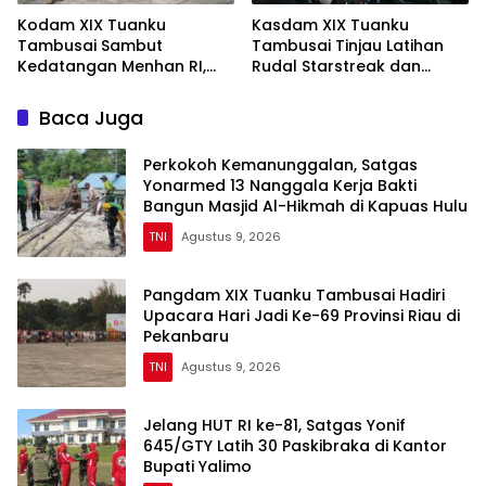
Kodam XIX Tuanku
Kasdam XIX Tuanku
Tambusai Sambut
Tambusai Tinjau Latihan
Kedatangan Menhan RI,
Rudal Starstreak dan
Tinjau Penguatan Yonif TP
Meriam 57 di Bengkalis
di Bengkalis dan Kampar
Baca Juga
Perkokoh Kemanunggalan, Satgas
Yonarmed 13 Nanggala Kerja Bakti
Bangun Masjid Al-Hikmah di Kapuas Hulu
TNI
Agustus 9, 2026
Pangdam XIX Tuanku Tambusai Hadiri
Upacara Hari Jadi Ke-69 Provinsi Riau di
Pekanbaru
TNI
Agustus 9, 2026
Jelang HUT RI ke-81, Satgas Yonif
645/GTY Latih 30 Paskibraka di Kantor
Bupati Yalimo