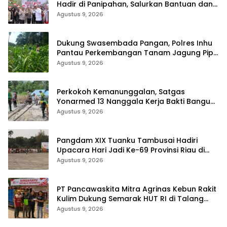
Hadir di Panipahan, Salurkan Bantuan dan
Layanan Kesehatan
Agustus 9, 2026
Dukung Swasembada Pangan, Polres Inhu
Pantau Perkembangan Tanam Jagung Pipil
di Dua Wilayah
Agustus 9, 2026
Perkokoh Kemanunggalan, Satgas
Yonarmed 13 Nanggala Kerja Bakti Bangun
Masjid Al-Hikmah di Kapuas Hulu
Agustus 9, 2026
Pangdam XIX Tuanku Tambusai Hadiri
Upacara Hari Jadi Ke-69 Provinsi Riau di
Pekanbaru
Agustus 9, 2026
‎PT Pancawaskita Mitra Agrinas Kebun Rakit
Kulim Dukung Semarak HUT RI di Talang
Perigi
Agustus 9, 2026