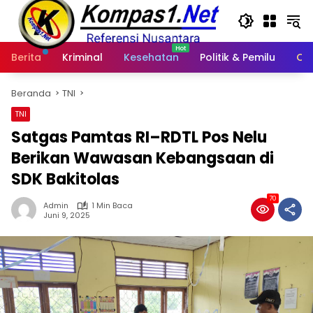
Langsung
ke
konten
Berita
Kriminal
Kesehatan
Politik & Pemilu
Ot
Beranda
TNI
TNI
Satgas Pamtas RI–RDTL Pos Nelu
Berikan Wawasan Kebangsaan di
SDK Bakitolas
70
Admin
1 Min Baca
Juni 9, 2025