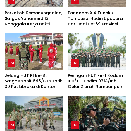
TNI
TNI
Perkokoh Kemanunggalan,
Pangdam XIX Tuanku
Satgas Yonarmed 13
Tambusai Hadiri Upacara
Nanggala Kerja Bakti
Hari Jadi Ke-69 Provinsi
Bangun Masjid Al-Hikmah
Riau di Pekanbaru
di Kapuas Hulu
TNI
TNI
Jelang HUT RI ke-81,
Peringati HUT ke-1 Kodam
Satgas Yonif 645/GTY Latih
XIX/TT, Kodim 0314/Inhil
30 Paskibraka di Kantor
Gelar Ziarah Rombongan
Bupati Yalimo
TNI
TNI