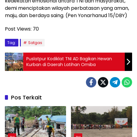
kedekatan emosional antara TNI dan masyarakat,
demi menciptakan wilayah perbatasan yang aman,
maju, dan berdaya saing. (Pen Yonarhanud 15/DBY)
Post Views:
70
Tag:
Satgas
Puslatpur Kodiklat TNI AD Bagikan Hewan
Kurban di Daerah Latihan Omiba
Pos Terkait