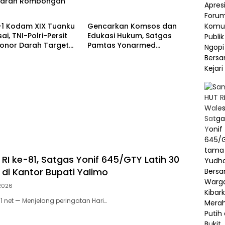
Ziarah Rombongan
TNI
-1 Kodam XIX Tuanku
Gencarkan Komsos dan
i, TNI-Polri-Persit
Edukasi Hukum, Satgas
Donor Darah Target
Pamtas Yonarmed
ntong
13/Nanggala Terima
Penyerahan Sukarela ±1 Kg
Sisik Trenggiling dari Warga
Perbatasan
RI ke-81, Satgas Yonif 645/GTY Latih 30
 di Kantor Bupati Yalimo
 2026
1 net — Menjelang peringatan Hari…