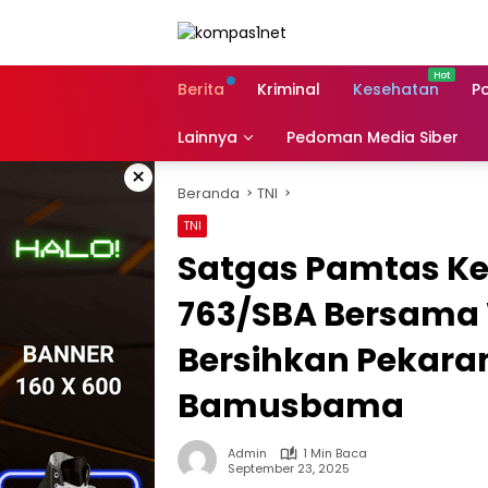
Langsung
ke
konten
Berita
Kriminal
Kesehatan
Po
Lainnya
Pedoman Media Siber
×
Beranda
TNI
TNI
Satgas Pamtas Ke
763/SBA Bersama
Bersihkan Pekaran
Bamusbama
Admin
1 Min Baca
September 23, 2025