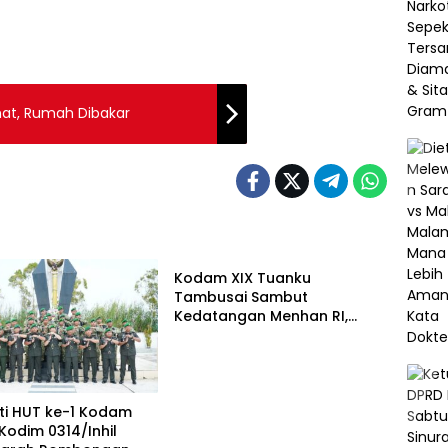
mat, Rumah Dibakar
TNI
Kodam XIX Tuanku
Tambusai Sambut
Kedatangan Menhan RI,
Tinjau Penguatan Yonif TP di
Bengkalis dan Kampar
ti HUT ke-1 Kodam
 Kodim 0314/Inhil