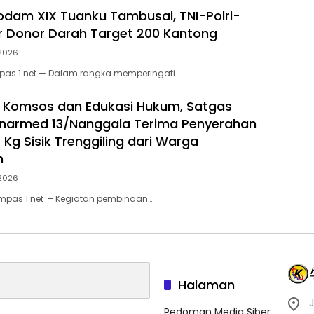
odam XIX Tuanku Tambusai, TNI-Polri-
ar Donor Darah Target 200 Kantong
 2026
pas 1 net — Dalam rangka memperingati…
 Komsos dan Edukasi Hukum, Satgas
narmed 13/Nanggala Terima Penyerahan
 Kg Sisik Trenggiling dari Warga
n
 2026
ompas 1 net – Kegiatan pembinaan…
Halaman
J
Pedoman Media Siber