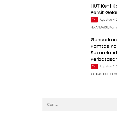
HUT Ke-1 K
Persit Gel
TNI
Agustus 4,
PEKANBARU, Kom
Gencarkan
Pamtas Yo
Sukarela ±1
Perbatasa
TNI
Agustus 2,
KAPUAS HULU, K
Cari
untuk: