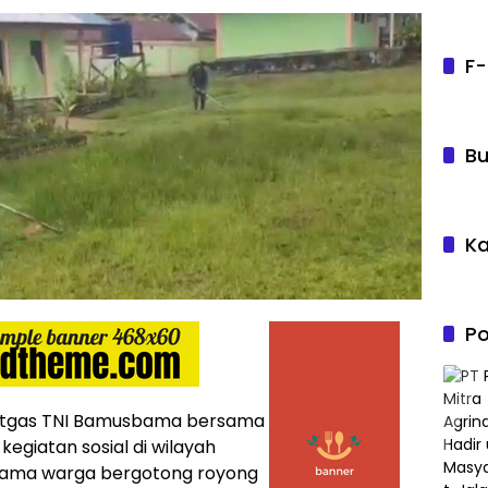
F-
Bu
Ka
Po
atgas TNI Bamusbama bersama
giatan sosial di wilayah
bersama warga bergotong royong