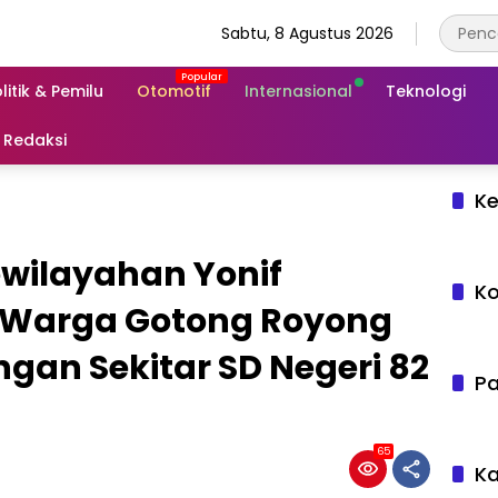
Sabtu, 8 Agustus 2026
litik & Pemilu
Otomotif
Internasional
Teknologi
Redaksi
Ke
wilayahan Yonif
Ko
 Warga Gotong Royong
gan Sekitar SD Negeri 82
Pa
65
Ka