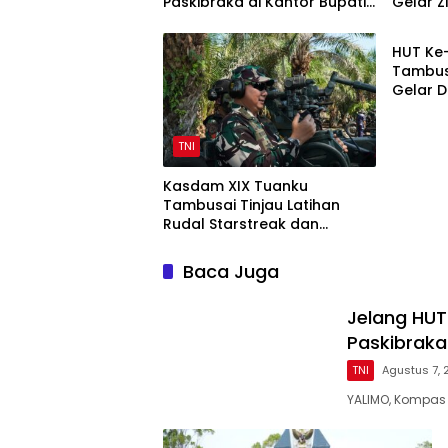
Paskibraka di Kantor Bupati
Gelar 
TNI
Yalimo
HUT Ke
Tambusa
Gelar 
200 Ka
TNI
Kasdam XIX Tuanku
Tambusai Tinjau Latihan
Rudal Starstreak dan
Meriam 57 di Bengkalis
Baca Juga
Jelang HUT 
Paskibraka
TNI
Agustus 7,
YALIMO, Kompas 