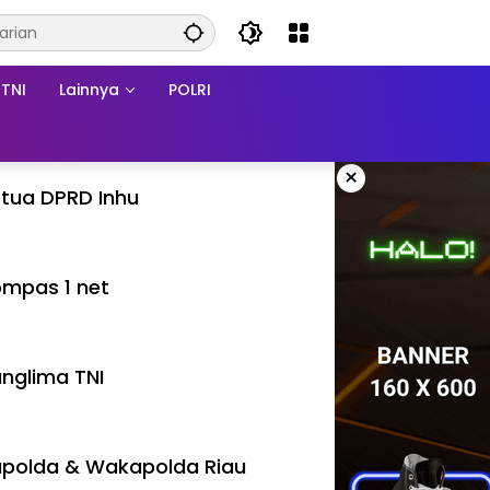
TNI
Lainnya
POLRI
×
tua DPRD Inhu
mpas 1 net
nglima TNI
polda & Wakapolda Riau