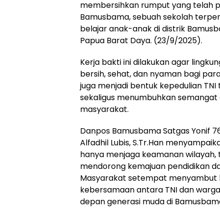
membersihkan rumput yang telah pa
Bamusbama, sebuah sekolah terpen
belajar anak-anak di distrik Bamu
Papua Barat Daya. (23/9/2025).
Kerja bakti ini dilakukan agar lingku
bersih, sehat, dan nyaman bagi para s
juga menjadi bentuk kepedulian TNI 
sekaligus menumbuhkan semangat g
masyarakat.
Danpos Bamusbama Satgas Yonif 76
Alfadhil Lubis, S.Tr.Han menyampaik
hanya menjaga keamanan wilayah, 
mendorong kemajuan pendidikan da
Masyarakat setempat menyambut bai
kebersamaan antara TNI dan warga 
depan generasi muda di Bamusbama