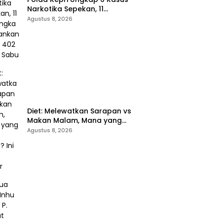
Narkotika Sepekan, 11
Tersangka Diamankan & Sita
Agustus 8, 2026
402 Gram Sabu
Diet: Melewatkan Sarapan vs
Makan Malam, Mana yang
Lebih Aman? Ini Kata Dokter
Agustus 8, 2026