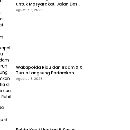
untuk Masyarakat, Jalan Desa
Danau Rambai Dirawat dan
Agustus 8, 2026
Disiram
Wakapolda Riau dan Irdam XIX
Turun Langsung Padamkan
Karhutla di Pasir Limau Kapas
Agustus 8, 2026
Rohil
Polda Kepri Ungkap 6 Kasus