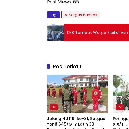
Post Views:
65
Tag:
Satgas Pamtas
KKB Tembak Warga Sipil di As
Pos Terkait
TNI
TNI
Jelang HUT RI ke-81, Satgas
Peringa
Yonif 645/GTY Latih 30
XIX/TT,