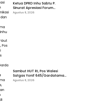
Ketua DPRD Inhu Sabtu P.
Sinurat Apresiasi Forum
Komunikasi Publik dan Ngopi
Agustus 8, 2026
Bersama Kejari Inhu
Sambut HUT RI, Pos Walesi
Satgas Yonif 645/Gardatama
Yudha Bersama Warga,
Agustus 8, 2026
Kibarkan Merah Putih di Bukit
Walesi