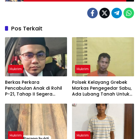
Pos Terkait
Hukrim
Hukrim
Berkas Perkara
Polsek Kelayang Grebek
Pencabulan Anak di Rohil
Markas Pengegedar Sabu,
P-21, Tahap II Segera
Ada Lubang Tanah Untuk
Dilimpahkan ke Kejaksaan
Menyimpan Barang Bukti
Hukrim
Hukrim