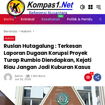
Langsung
ke
konten
Berita
Kriminal
Kesehatan
Politik & Pemilu
Ot
Beranda
Hukrim
Hukrim
Ruslan Hutagalung : Terkesan
Laporan Dugaan Korupsi Proyek
Turap Rumbio Diendapkan, Kejati
Riau Jangan Jadi Kuburan Kasus
82
Admin
2 Min Baca
Juli 30, 2025