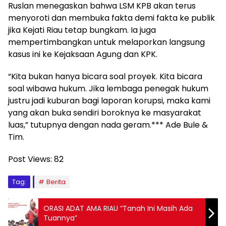
Ruslan menegaskan bahwa LSM KPB akan terus
menyoroti dan membuka fakta demi fakta ke publik
jika Kejati Riau tetap bungkam. Ia juga
mempertimbangkan untuk melaporkan langsung
kasus ini ke Kejaksaan Agung dan KPK.
“Kita bukan hanya bicara soal proyek. Kita bicara
soal wibawa hukum. Jika lembaga penegak hukum
justru jadi kuburan bagi laporan korupsi, maka kami
yang akan buka sendiri boroknya ke masyarakat
luas,” tutupnya dengan nada geram.*** Ade Bule &
Tim.
Post Views:
82
Tag:
Berita
ORASI ADAT AMA RIAU “Tanah Ini Masih Ada
Tuannya”