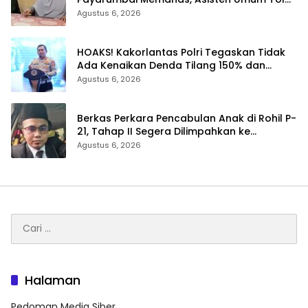
Dikelola Agrinas dan Tantang Presiden
Agustus 6, 2026
Prabowo
HOAKS! Kakorlantas Polri Tegaskan Tidak
Ada Kenaikan Denda Tilang 150% dan
Tilang Manual Menyeluruh
Agustus 6, 2026
Berkas Perkara Pencabulan Anak di Rohil P-
21, Tahap II Segera Dilimpahkan ke
Kejaksaan
Agustus 6, 2026
Cari
untuk:
Halaman
Pedoman Media Siber