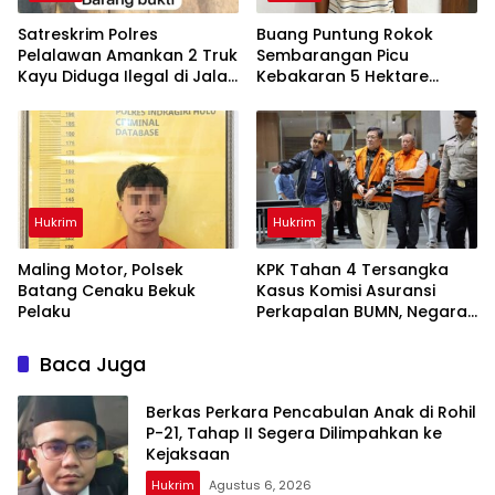
Satreskrim Polres
Buang Puntung Rokok
Pelalawan Amankan 2 Truk
Sembarangan Picu
Kayu Diduga Ilegal di Jalan
Kebakaran 5 Hektare
Lintas Bono
Kebun, Pelangsir Sawit
Dibekuk Polisi
Hukrim
Hukrim
Maling Motor, Polsek
KPK Tahan 4 Tersangka
Batang Cenaku Bekuk
Kasus Komisi Asuransi
Pelaku
Perkapalan BUMN, Negara
Rugi
Baca Juga
Berkas Perkara Pencabulan Anak di Rohil
P-21, Tahap II Segera Dilimpahkan ke
Kejaksaan
Hukrim
Agustus 6, 2026