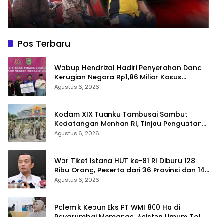
Pos Terbaru
Wabup Hendrizal Hadiri Penyerahan Dana
Kerugian Negara Rp1,86 Miliar Kasus
Korupsi BPR Indra Arta
Agustus 6, 2026
Kodam XIX Tuanku Tambusai Sambut
Kedatangan Menhan RI, Tinjau Penguatan
Yonif TP di Bengkalis dan Kampar
Agustus 6, 2026
War Tiket Istana HUT ke-81 RI Diburu 128
Ribu Orang, Peserta dari 36 Provinsi dan 14
Negara
Agustus 6, 2026
Polemik Kebun Eks PT WMI 800 Ha di
Payarumbai Memanas, Asisten Umum Tolak