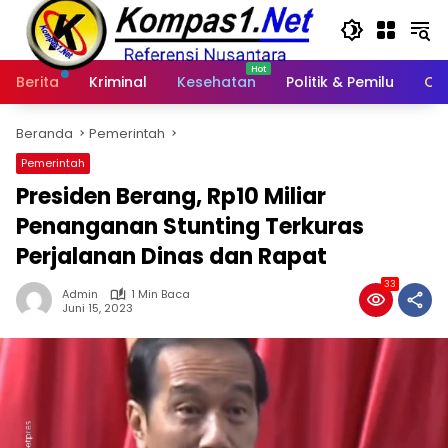
Langsung
ke
konten
Berita
Kriminal
Kesehatan
Politik & Pemilu
Ot
Beranda
Pemerintah
Pemerintah
Presiden Berang, Rp10 Miliar
Penanganan Stunting Terkuras
Perjalanan Dinas dan Rapat
33
Admin
1 Min Baca
Juni 15, 2023