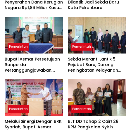
Penyerahan Dana Kerugian
Dilantik Jadi Sekda Baru
Negara Rp1,86 Miliar Kasus
Kota Pekanbaru
Korupsi BPR Indra Arta
Pemerintah
Pemerintah
Bupati Asmar Persetujuan
Sekda Meranti Lantik 5
Ranperda
Pejabat Baru, Dorong
Pertanggungjawaban,
Peningkatan Pelayanan
APBD 2025 Wujud Sinergi
Publik
Pemkab dan DPRD
Pemerintah
Pemerintah
Melalui Sinergi Dengan BRK
BLT DD Tahap 2 Cair! 28
Syariah, Bupati Asmar
KPM Pangkalan Nyirih