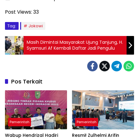
Post Views:
33
Tag:
Jokowi
Masih Dimintai Masyarakat Ujung Tanjung, H.
Syamsuri Af Kembali Daftar Jadi Pengulu
Pos Terkait
Pemerintah
Pemerintah
Wabup Hendrizal Hadiri
Resmi! Zulhelmi Arifin