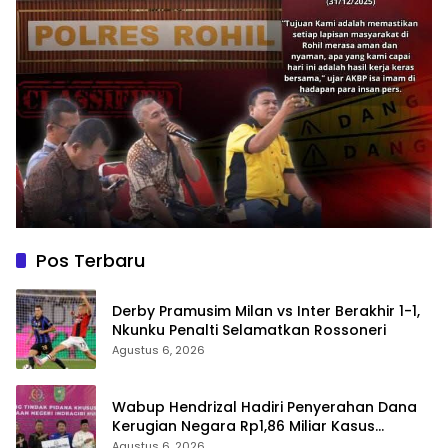
Pos Terbaru
Derby Pramusim Milan vs Inter Berakhir 1-1,
Nkunku Penalti Selamatkan Rossoneri
Agustus 6, 2026
Wabup Hendrizal Hadiri Penyerahan Dana
Kerugian Negara Rp1,86 Miliar Kasus
Korupsi BPR Indra Arta
Agustus 6, 2026