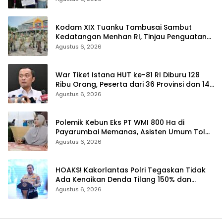
Kodam XIX Tuanku Tambusai Sambut
Kedatangan Menhan RI, Tinjau Penguatan
Yonif TP di Bengkalis dan Kampar
Agustus 6, 2026
War Tiket Istana HUT ke-81 RI Diburu 128
Ribu Orang, Peserta dari 36 Provinsi dan 14
Negara
Agustus 6, 2026
Polemik Kebun Eks PT WMI 800 Ha di
Payarumbai Memanas, Asisten Umum Tolak
Dikelola Agrinas dan Tantang Presiden
Agustus 6, 2026
Prabowo
HOAKS! Kakorlantas Polri Tegaskan Tidak
Ada Kenaikan Denda Tilang 150% dan
Tilang Manual Menyeluruh
Agustus 6, 2026