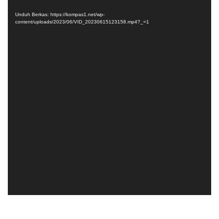
Video
Unduh Berkas: https://kompas1.net/wp-
content/uploads/2023/06/VID_20230615123158.mp4?_=1