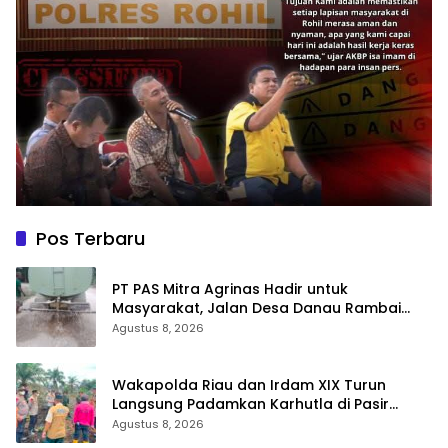
Pos Terbaru
‎PT PAS Mitra Agrinas Hadir untuk
Masyarakat, Jalan Desa Danau Rambai
Dirawat dan Disiram
Agustus 8, 2026
Wakapolda Riau dan Irdam XIX Turun
Langsung Padamkan Karhutla di Pasir
Limau Kapas Rohil
Agustus 8, 2026