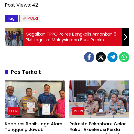
Post Views:
42
Tag:
POLRI
Gagalkan TPPO,Polres Bengkalis Amankan 6
PMI Ilegal ke Malaysia dan Buru Pelaku
Pos Terkait
POLRI
POLRI
Kapolres Rohil: Jaga Alam
Polresta Pekanbaru Gelar
Tanggung Jawab
Rakor Akselerasi Perda