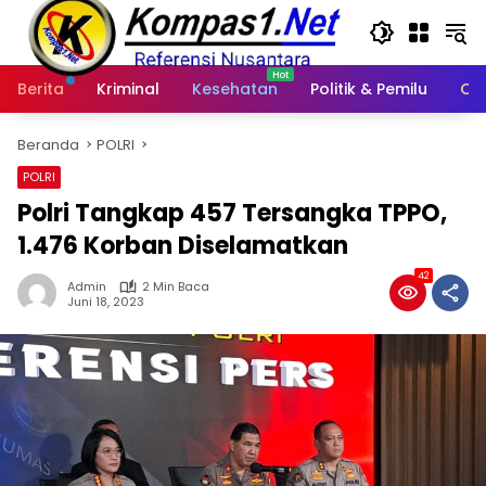
Langsung
ke
konten
Berita
Kriminal
Kesehatan
Politik & Pemilu
Ot
Beranda
POLRI
POLRI
Polri Tangkap 457 Tersangka TPPO,
1.476 Korban Diselamatkan
42
Admin
2 Min Baca
Juni 18, 2023