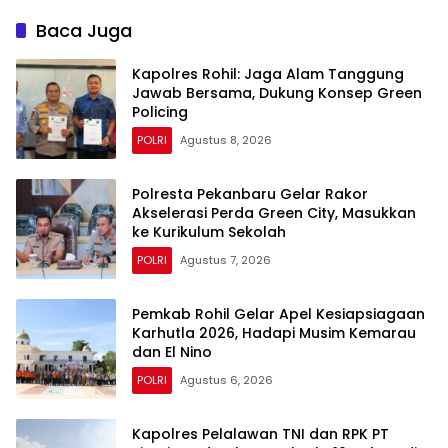
Cek Embung di Payung
Bahas KUHAP Baru
Sekaki dan Tenayan Raya
Baca Juga
Kapolres Rohil: Jaga Alam Tanggung
Jawab Bersama, Dukung Konsep Green
Policing
POLRI
Agustus 8, 2026
Polresta Pekanbaru Gelar Rakor
Akselerasi Perda Green City, Masukkan
ke Kurikulum Sekolah
POLRI
Agustus 7, 2026
Pemkab Rohil Gelar Apel Kesiapsiagaan
Karhutla 2026, Hadapi Musim Kemarau
dan El Nino
POLRI
Agustus 6, 2026
Kapolres Pelalawan TNI dan RPK PT