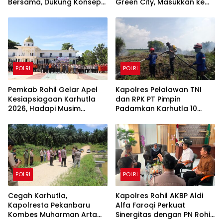
Bersama, Dukung Konsep
Green City, Masukkan ke
Green Policing
Kurikulum Sekolah
POLRI
POLRI
Pemkab Rohil Gelar Apel
Kapolres Pelalawan TNI
Kesiapsiagaan Karhutla
dan RPK PT Pimpin
2026, Hadapi Musim
Padamkan Karhutla 10
Kemarau dan El Nino
Hektar di Kerumutan,
Water Bombing Diterjunkan
POLRI
POLRI
Cegah Karhutla,
Kapolres Rohil AKBP Aldi
Kapolresta Pekanbaru
Alfa Faroqi Perkuat
Kombes Muharman Arta
Sinergitas dengan PN Rohil