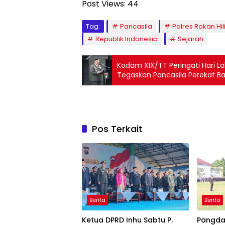
Post Views:
44
Tag:
Pancasila
Polres Rokan Hili
Republik Indonesia
Sejarah
Kodam XIX/TT Peringati Hari L
Tegaskan Pancasila Perekat B
Global
Pos Terkait
Berita
Berita
Ketua DPRD Inhu Sabtu P.
Pangda