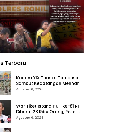
s Terbaru
Kodam XIX Tuanku Tambusai
Sambut Kedatangan Menhan
RI, Tinjau Penguatan Yonif TP di
Agustus 6, 2026
Bengkalis dan Kampar
War Tiket Istana HUT ke-81 RI
Diburu 128 Ribu Orang, Peserta
dari 36 Provinsi dan 14 Negara
Agustus 6, 2026