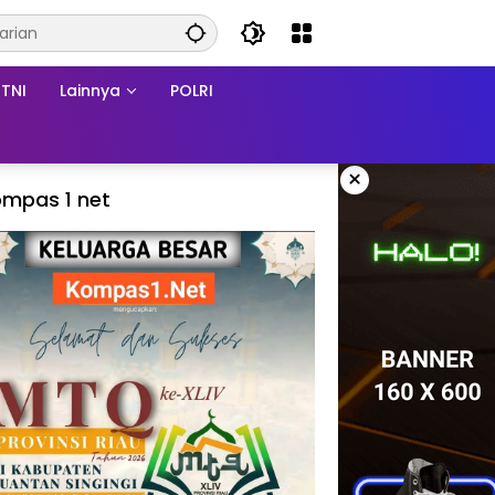
TNI
Lainnya
POLRI
×
mpas 1 net