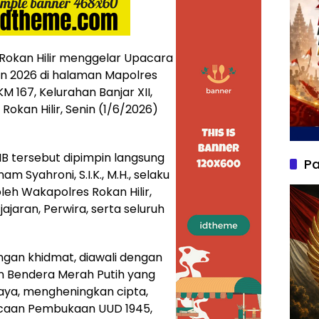
Rokan Hilir menggelar Upacara
hun 2026 di halaman Mapolres
KM 167, Kelurahan Banjar XII,
okan Hilir, Senin (1/6/2026)
IB tersebut dipimpin langsung
Pa
am Syahroni, S.I.K., M.H., selaku
oleh Wakapolres Rokan Hilir,
ajaran, Perwira, serta seluruh
gan khidmat, diawali dengan
 Bendera Merah Putih yang
Raya, mengheningkan cipta,
caan Pembukaan UUD 1945,