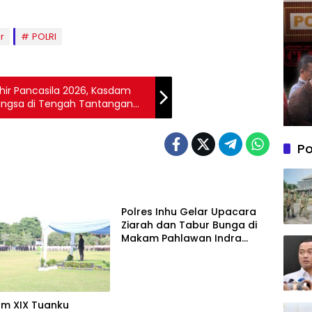
r
POLRI
ahir Pancasila 2026, Kasdam
angsa di Tengah Tantangan
Po
Berita
Polres Inhu Gelar Upacara
Ziarah dan Tabur Bunga di
Makam Pahlawan Indra
Bhakti, Rangkaian Hari
Bhayangkara ke-80
m XIX Tuanku