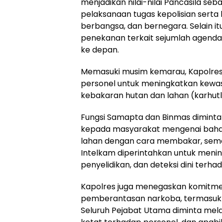
menjadikan nilai-nilai Pancasila s
pelaksanaan tugas kepolisian sert
berbangsa, dan bernegara. Selain i
penekanan terkait sejumlah agenda
ke depan.
Memasuki musim kemarau, Kapolres
personel untuk meningkatkan kewa
kebakaran hutan dan lahan (karhutl
Fungsi Samapta dan Binmas diminta 
kepada masyarakat mengenai baha
lahan dengan cara membakar, seme
Intelkam diperintahkan untuk men
penyelidikan, dan deteksi dini ter
Kapolres juga menegaskan komitmen
pemberantasan narkoba, termasuk di 
Seluruh Pejabat Utama diminta me