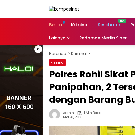
Langsung
ke
konten
Berita
Kriminal
Kesehatan
Po
Lainnya
Pedoman Media Siber
×
Beranda
Kriminal
Kriminal
Polres Rohil Sikat
Panipahan, 2 Te
dengan Barang Bu
Admin
1 Min Baca
Mei 31, 2026