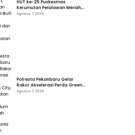
HUT ke-25 Puskesmas
Kerumutan Pelalawan Meriah,
Ratusan Warga Ikuti Jalan
Agustus 7, 2026
Santai dan Cek Kesehatan
Gratis
Polresta Pekanbaru Gelar
Rakor Akselerasi Perda Green
City, Masukkan ke Kurikulum
Agustus 7, 2026
Sekolah