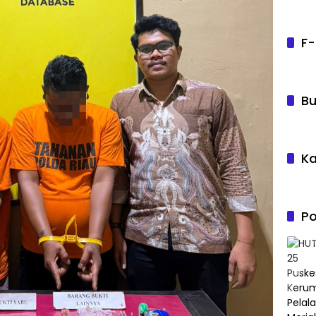
F-
Bu
Ka
Po