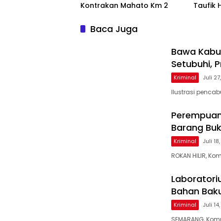
Kontrakan Mahato Km 2
Taufik 
Baca Juga
Bawa Kabu
Setubuhi, P
Kriminal
Juli 2
Ilustrasi penca
Perempuan 
Barang Buk
Kriminal
Juli 18
ROKAN HILIR, Ko
Laboratori
Bahan Baku
Kriminal
Juli 14
SEMARANG, Kompa