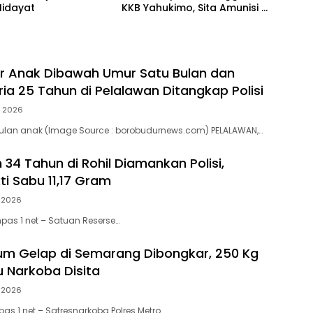
Hidayat
KKB Yahukimo, Sita Amunisi &
Senjata Tajam
r Anak Dibawah Umur Satu Bulan dan
ria 25 Tahun di Pelalawan Ditangkap Polisi
7, 2026
bulan anak (Image Source : borobudurnews.com) PELALAWAN,…
34 Tahun di Rohil Diamankan Polisi,
ti Sabu 11,17 Gram
, 2026
mpas 1 net – Satuan Reserse…
um Gelap di Semarang Dibongkar, 250 Kg
 Narkoba Disita
, 2026
s 1 net – Satresnarkoba Polres Metro…