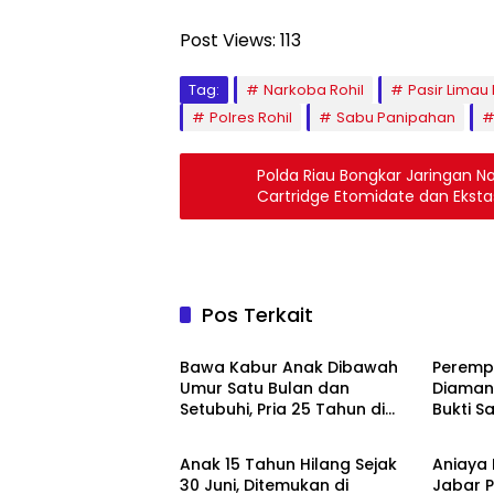
Post Views:
113
Tag:
Narkoba Rohil
Pasir Limau
Polres Rohil
Sabu Panipahan
Polda Riau Bongkar Jaringan N
Cartridge Etomidate dan Ekstas
Pos Terkait
Kriminal
Krimina
Bawa Kabur Anak Dibawah
Perempu
Umur Satu Bulan dan
Diamank
Setubuhi, Pria 25 Tahun di
Bukti S
Kriminal
Krimina
Pelalawan Ditangkap Polisi
Anak 15 Tahun Hilang Sejak
Aniaya 
30 Juni, Ditemukan di
Jabar P