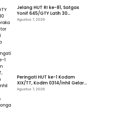
Jelang HUT RI ke-81, Satgas
Yonif 645/GTY Latih 30
Paskibraka di Kantor Bupati
Agustus 7, 2026
Yalimo
Peringati HUT ke-1 Kodam
XIX/TT, Kodim 0314/Inhil Gelar
Ziarah Rombongan
Agustus 7, 2026