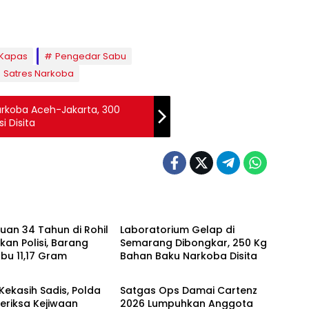
 Kapas
Pengedar Sabu
Satres Narkoba
arkoba Aceh-Jakarta, 300
i Disita
l
Kriminal
an 34 Tahun di Rohil
Laboratorium Gelap di
an Polisi, Barang
Semarang Dibongkar, 250 Kg
abu 11,17 Gram
Bahan Baku Narkoba Disita
l
Kriminal
Kekasih Sadis, Polda
Satgas Ops Damai Cartenz
eriksa Kejiwaan
2026 Lumpuhkan Anggota