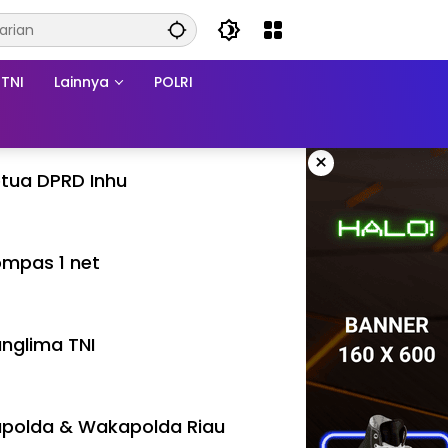
TNI
Lainnya
POLRI
×
tua DPRD Inhu
mpas 1 net
nglima TNI
polda & Wakapolda Riau