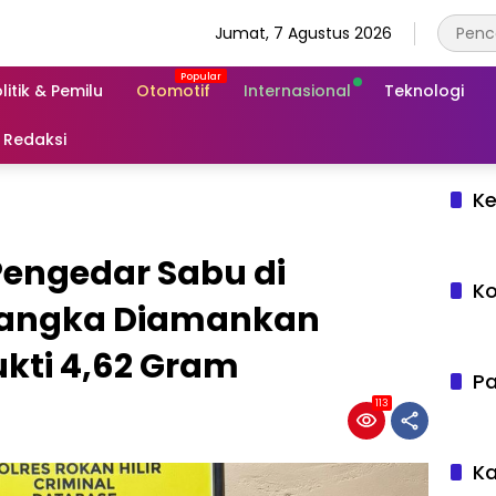
Jumat, 7 Agustus 2026
litik & Pemilu
Otomotif
Internasional
Teknologi
Redaksi
Ke
 Pengedar Sabu di
Ko
rsangka Diamankan
kti 4,62 Gram
Pa
113
Ka