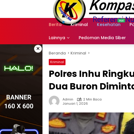
Langsung
ke
konten
Berita
Kriminal
Kesehatan
Po
Lainnya
Pedoman Media Siber
×
Beranda
Kriminal
Kriminal
Polres Inhu Ringk
Dua Buron Diminta
Admin
2 Min Baca
Januari 1, 2026