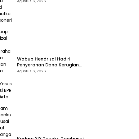
Selamatkan Rossoneri
Agustus 6, 2026
Wabup Hendrizal Hadiri
Penyerahan Dana Kerugian
Negara Rp1,86 Miliar Kasus
Agustus 6, 2026
Korupsi BPR Indra Arta
Kodam XIX Tuanku Tambusai