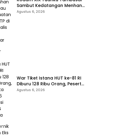
Sambut Kedatangan Menhan
RI, Tinjau Penguatan Yonif TP di
Agustus 6, 2026
Bengkalis dan Kampar
War Tiket Istana HUT ke-81 RI
Diburu 128 Ribu Orang, Peserta
dari 36 Provinsi dan 14 Negara
Agustus 6, 2026