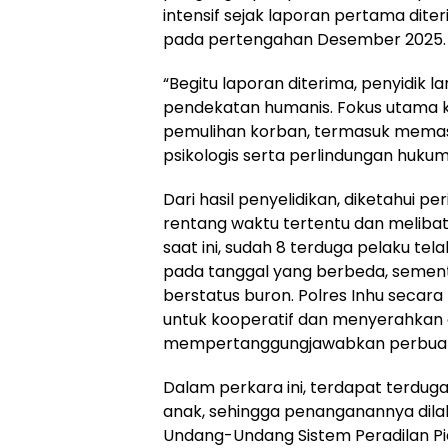
intensif sejak laporan pertama dite
pada pertengahan Desember 2025.
“Begitu laporan diterima, penyidik
pendekatan humanis. Fokus utama 
pemulihan korban, termasuk mema
psikologis serta perlindungan hukum,
Dari hasil penyelidikan, diketahui pe
rentang waktu tertentu dan melibat
saat ini, sudah 8 terduga pelaku t
pada tanggal yang berbeda, sement
berstatus buron. Polres Inhu seca
untuk kooperatif dan menyerahkan d
mempertanggungjawabkan perbuat
Dalam perkara ini, terdapat terdug
anak, sehingga penanganannya dila
Undang-Undang Sistem Peradilan P