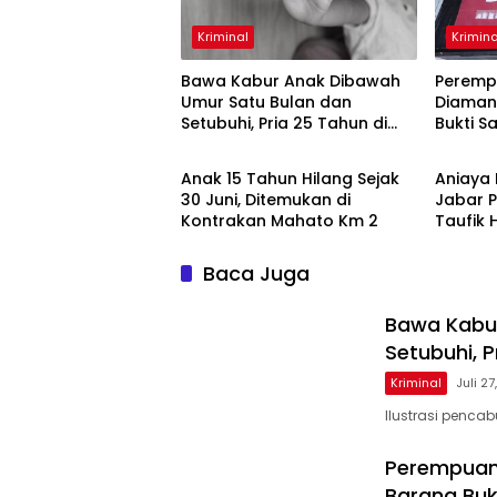
Kriminal
Krimina
Bawa Kabur Anak Dibawah
Perempu
Umur Satu Bulan dan
Diamank
Setubuhi, Pria 25 Tahun di
Bukti S
Kriminal
Krimina
Pelalawan Ditangkap Polisi
Anak 15 Tahun Hilang Sejak
Aniaya 
30 Juni, Ditemukan di
Jabar P
Kontrakan Mahato Km 2
Taufik 
Baca Juga
Bawa Kabu
Setubuhi, P
Kriminal
Juli 2
Ilustrasi penca
Perempuan 
Barang Buk