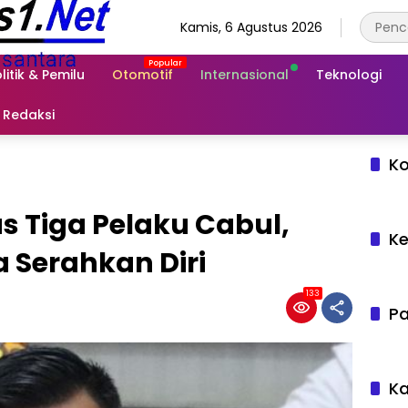
Kamis, 6 Agustus 2026
litik & Pemilu
Otomotif
Internasional
Teknologi
Redaksi
Ko
us Tiga Pelaku Cabul,
Ke
 Serahkan Diri
133
Pa
Ka