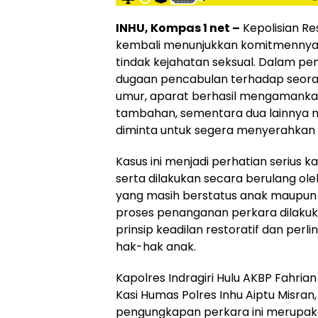
INHU, Kompas 1 net –
Kepolisian Res
kembali menunjukkan komitmennya 
tindak kejahatan seksual. Dalam pe
dugaan pencabulan terhadap seor
umur, aparat berhasil mengamankan
tambahan, sementara dua lainnya 
diminta untuk segera menyerahkan d
Kasus ini menjadi perhatian serius 
serta dilakukan secara berulang oleh
yang masih berstatus anak maupun 
proses penanganan perkara dilak
prinsip keadilan restoratif dan per
hak-hak anak.
Kapolres Indragiri Hulu AKBP Fahrian Sa
Kasi Humas Polres Inhu Aiptu Misr
pengungkapan perkara ini merupa