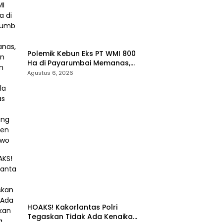
Polemik Kebun Eks PT WMI 800
Ha di Payarumbai Memanas,
Asisten Umum Tolak Dikelola
Agustus 6, 2026
Agrinas dan Tantang Presiden
Prabowo
HOAKS! Kakorlantas Polri
Tegaskan Tidak Ada Kenaikan