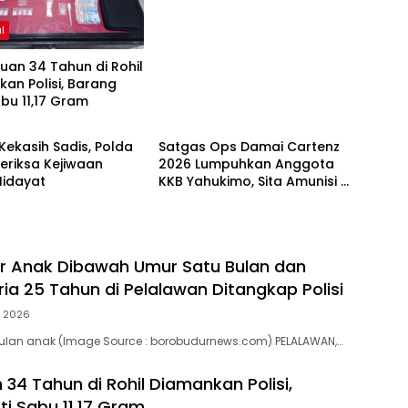
l
an 34 Tahun di Rohil
an Polisi, Barang
abu 11,17 Gram
l
Kriminal
Kekasih Sadis, Polda
Satgas Ops Damai Cartenz
eriksa Kejiwaan
2026 Lumpuhkan Anggota
Hidayat
KKB Yahukimo, Sita Amunisi &
Senjata Tajam
r Anak Dibawah Umur Satu Bulan dan
ria 25 Tahun di Pelalawan Ditangkap Polisi
7, 2026
bulan anak (Image Source : borobudurnews.com) PELALAWAN,…
34 Tahun di Rohil Diamankan Polisi,
ti Sabu 11,17 Gram