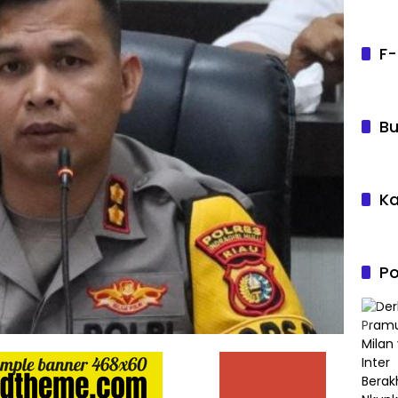
F-
Bu
Ka
Po