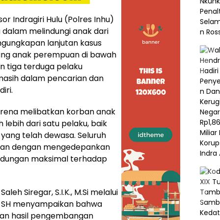
or Indragiri Hulu (Polres Inhu)
dalam melindungi anak dari
ngungkapan lanjutan kasus
ang anak perempuan di bawah
 tiga terduga pelaku
masih dalam pencarian dan
iri.
karena melibatkan korban anak
 lebih dari satu pelaku, baik
yang telah dewasa. Seluruh
ukan dengan mengedepankan
lindungan maksimal terhadap
leh Siregar, S.I.K., M.Si melalui
an, SH menyampaikan bahwa
kan hasil pengembangan