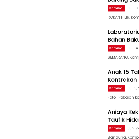
Kriminal
Juli 18
ROKAN HILIR, Ko
Laboratori
Bahan Baku
Kriminal
Juli 14
SEMARANG, Kompa
Anak 15 Tah
Kontrakan
Kriminal
Juli 5
Foto ; Pakaian k
Aniaya Kek
Taufik Hid
Kriminal
Juni 2
Bandung, Kompa