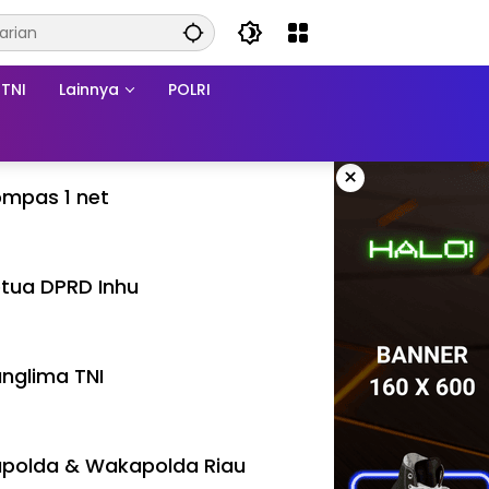
TNI
Lainnya
POLRI
×
mpas 1 net
tua DPRD Inhu
nglima TNI
polda & Wakapolda Riau