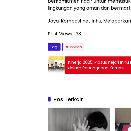
berkomitmen hadir untuk memastik
lingkungan yang aman dan bermart
Jaya: Kompas1 net Inhu, Melaporkan
Post Views:
133
Tag:
Polres
Kinerja 2025, Pidsus Kejari Inh
dalam Penanganan Korupsi
Pos Terkait