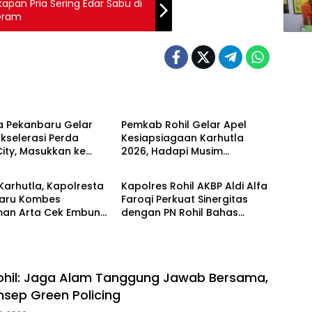
apan Pria Sering Edar Sabu di
 Gram
POLRI
a Pekanbaru Gelar
Pemkab Rohil Gelar Apel
kselerasi Perda
Kesiapsiagaan Karhutla
ity, Masukkan ke
2026, Hadapi Musim
POLRI
um Sekolah
Kemarau dan El Nino
arhutla, Kapolresta
Kapolres Rohil AKBP Aldi Alfa
aru Kombes
Faroqi Perkuat Sinergitas
an Arta Cek Embung
dengan PN Rohil Bahas
ng Sekaki dan
KUHAP Baru
n Raya
ohil: Jaga Alam Tanggung Jawab Bersama,
sep Green Policing