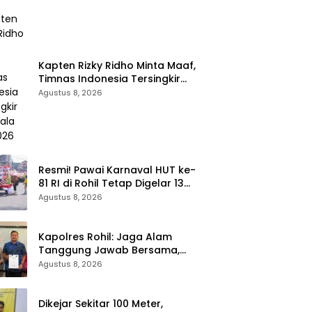
Kapten Rizky Ridho Minta Maaf,
Timnas Indonesia Tersingkir
dari Piala AFF 2026
Agustus 8, 2026
Resmi! Pawai Karnaval HUT ke-
81 RI di Rohil Tetap Digelar 13
Agustus, Disdikbud Bantah
Agustus 8, 2026
Hoaks Batal
Kapolres Rohil: Jaga Alam
Tanggung Jawab Bersama,
Dukung Konsep Green Policing
Agustus 8, 2026
Dikejar Sekitar 100 Meter,