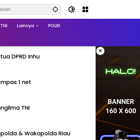
TNI
Lainnya
POLRI
×
tua DPRD Inhu
mpas 1 net
nglima TNI
polda & Wakapolda Riau