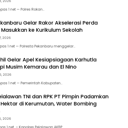
8, 2026
pas 1 net — Polres Rokan…
ekanbaru Gelar Rakor Akselerasi Perda
, Masukkan ke Kurikulum Sekolah
7, 2026
as 1 net — Polresta Pekanbaru menggelar…
il Gelar Apel Kesiapsiagaan Karhutla
pi Musim Kemarau dan El Nino
6, 2026
mpas 1 net — Pemerintah Kabupaten…
elalawan TNI dan RPK PT Pimpin Padamkan
0 Hektar di Kerumutan, Water Bombing
n
5, 2026
as 1 net – Kapolres Pelalawan AKBP…