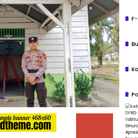
F-
Bu
Ka
Po