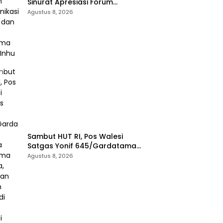
Sinurat Apresiasi Forum
Komunikasi Publik dan Ngopi
Agustus 8, 2026
Bersama Kejari Inhu
Sambut HUT RI, Pos Walesi
Satgas Yonif 645/Gardatama
Yudha Bersama Warga,
Agustus 8, 2026
Kibarkan Merah Putih di Bukit
Walesi