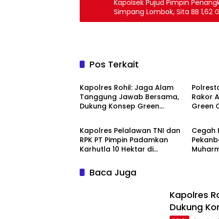
Kapolsek Pujud Pimpin Penangk
Simpang Lombok, Sita BB 1,62
Pos Terkait
POLRI
POLRI
Kapolres Rohil: Jaga Alam
Polrest
Tanggung Jawab Bersama,
Rakor A
Dukung Konsep Green
Green C
POLRI
POLRI
Policing
Kurikul
Kapolres Pelalawan TNI dan
Cegah K
RPK PT Pimpin Padamkan
Pekanb
Karhutla 10 Hektar di
Muharm
Kerumutan, Water Bombing
di Payu
Diterjunkan
Tenaya
Baca Juga
Kapolres R
Dukung Kon