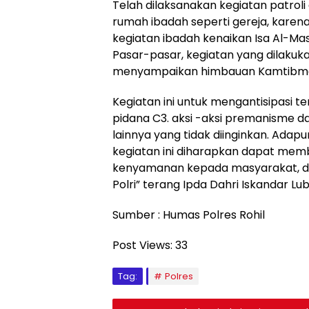
Telah dilaksanakan kegiatan patro
rumah ibadah seperti gereja, karen
kegiatan ibadah kenaikan Isa Al-Ma
Pasar-pasar, kegiatan yang dilakuk
menyampaikan himbauan Kamtibma
Kegiatan ini untuk mengantisipasi te
pidana C3. aksi -aksi premanisme
lainnya yang tidak diinginkan. Ada
kegiatan ini diharapkan dapat me
kenyamanan kepada masyarakat, d
Polri” terang Ipda Dahri Iskandar Lubi
Sumber : Humas Polres Rohil
Post Views:
33
Tag:
Polres