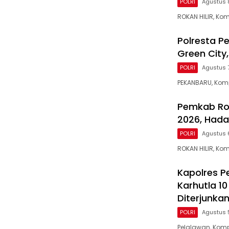
POLRI
Agustus 
ROKAN HILIR, Kom
Polresta P
Green City
POLRI
Agustus 
PEKANBARU, Komp
Pemkab Roh
2026, Hada
POLRI
Agustus 
ROKAN HILIR, Ko
Kapolres P
Karhutla 1
Diterjunka
POLRI
Agustus 
Pelalawan, Komp