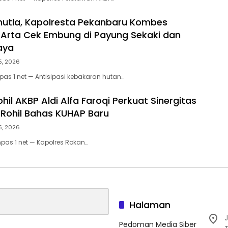
utla, Kapolresta Pekanbaru Kombes
Arta Cek Embung di Payung Sekaki dan
aya
5, 2026
as 1 net — Antisipasi kebakaran hutan…
hil AKBP Aldi Alfa Faroqi Perkuat Sinergitas
Rohil Bahas KUHAP Baru
5, 2026
mpas 1 net — Kapolres Rokan…
Halaman
J
Pedoman Media Siber