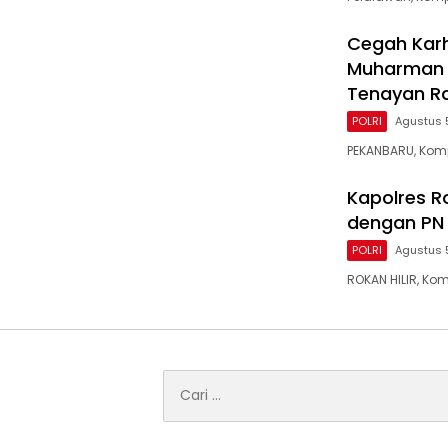
Cegah Karh
Muharman 
Tenayan R
POLRI
Agustus 
PEKANBARU, Komp
Kapolres Ro
dengan PN 
POLRI
Agustus 
ROKAN HILIR, Ko
Cari
untuk: