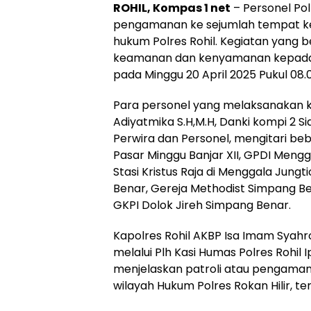
ROHIL, Kompas 1 net
– Personel Polr
pengamanan ke sejumlah tempat ke
hukum Polres Rohil. Kegiatan yang 
keamanan dan kenyamanan kepada m
pada Minggu 20 April 2025 Pukul 08.
Para personel yang melaksanakan 
Adiyatmika S.H,M.H, Danki kompi 2 Sia
Perwira dan Personel, mengitari b
Pasar Minggu Banjar XII, GPDI Mengga
Stasi Kristus Raja di Menggala Jung
Benar, Gereja Methodist Simpang B
GKPI Dolok Jireh Simpang Benar.
Kapolres Rohil AKBP Isa Imam Syahron
melalui Plh Kasi Humas Polres Rohil I
menjelaskan patroli atau pengaman
wilayah Hukum Polres Rokan Hilir, te