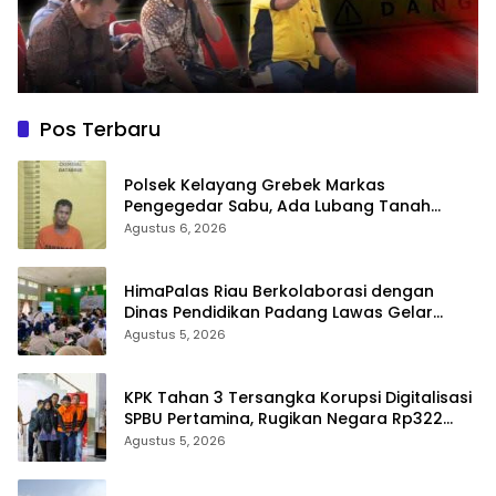
Pos Terbaru
Polsek Kelayang Grebek Markas
Pengegedar Sabu, Ada Lubang Tanah
Untuk Menyimpan Barang Bukti
Agustus 6, 2026
HimaPalas Riau Berkolaborasi dengan
Dinas Pendidikan Padang Lawas Gelar
Pelatihan OSIS SMP se-Kabupaten Padang
Agustus 5, 2026
Lawas
KPK Tahan 3 Tersangka Korupsi Digitalisasi
SPBU Pertamina, Rugikan Negara Rp322
Miliar
Agustus 5, 2026