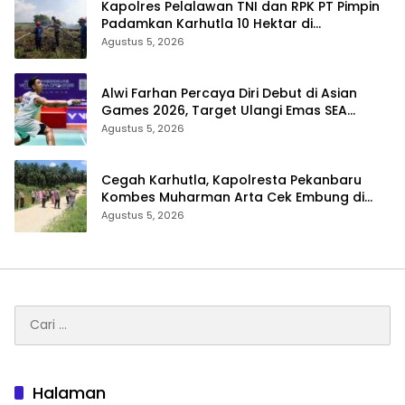
Kapolres Pelalawan TNI dan RPK PT Pimpin
Padamkan Karhutla 10 Hektar di
Kerumutan, Water Bombing Diterjunkan
Agustus 5, 2026
Alwi Farhan Percaya Diri Debut di Asian
Games 2026, Target Ulangi Emas SEA
Games
Agustus 5, 2026
Cegah Karhutla, Kapolresta Pekanbaru
Kombes Muharman Arta Cek Embung di
Payung Sekaki dan Tenayan Raya
Agustus 5, 2026
Cari
untuk:
Halaman