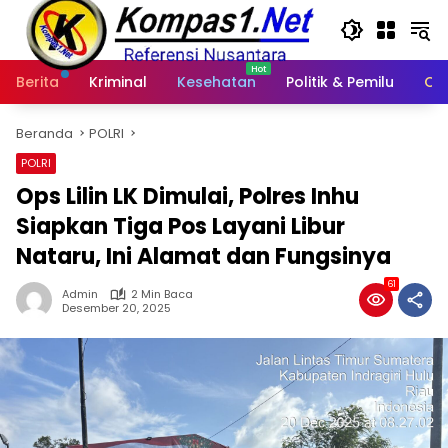
Langsung
ke
konten
Berita
Kriminal
Kesehatan
Politik & Pemilu
Ot
Beranda
POLRI
POLRI
Ops Lilin LK Dimulai, Polres Inhu
Siapkan Tiga Pos Layani Libur
Nataru, Ini Alamat dan Fungsinya
61
Admin
2 Min Baca
Desember 20, 2025