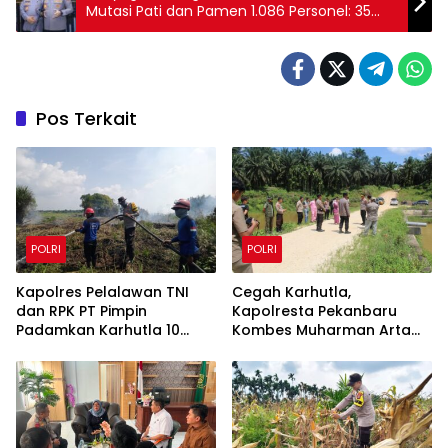
Mutasi Pati dan Pamen 1.086 Personel: 35
Polwan Raih Jabatan Strategis
Pos Terkait
POLRI
POLRI
Kapolres Pelalawan TNI
Cegah Karhutla,
dan RPK PT Pimpin
Kapolresta Pekanbaru
Padamkan Karhutla 10
Kombes Muharman Arta
Hektar di Kerumutan,
Cek Embung di Payung
Water Bombing Diterjunkan
Sekaki dan Tenayan Raya