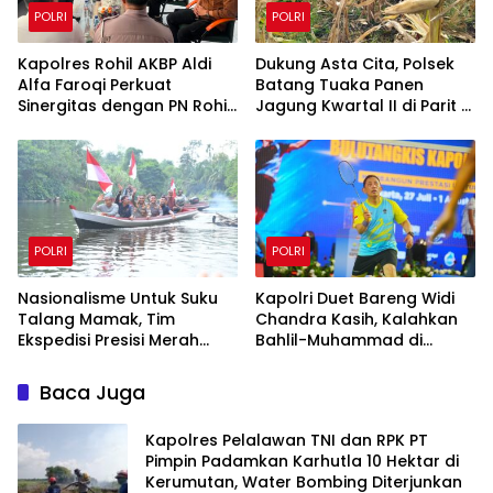
POLRI
POLRI
Kapolres Rohil AKBP Aldi
Dukung Asta Cita, Polsek
Alfa Faroqi Perkuat
Batang Tuaka Panen
Sinergitas dengan PN Rohil
Jagung Kwartal II di Parit 8
Bahas KUHAP Baru
Desa Tanjung Siantar
POLRI
POLRI
Nasionalisme Untuk Suku
Kapolri Duet Bareng Widi
Talang Mamak, Tim
Chandra Kasih, Kalahkan
Ekspedisi Presisi Merah
Bahlil-Muhammad di
Putih Polda Riau Polres Inhu
Penutupan Kapolri Cup
Hantarkan Bendera,
2026
Baca Juga
Bansos Hingga Tanam
Pohon Bersama
Kapolres Pelalawan TNI dan RPK PT
Pimpin Padamkan Karhutla 10 Hektar di
Kerumutan, Water Bombing Diterjunkan