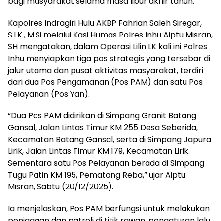
bagi masyarakat selama masa libur akhir tahun.
Kapolres Indragiri Hulu AKBP Fahrian Saleh Siregar,
S.I.K., M.Si melalui Kasi Humas Polres Inhu Aiptu Misran,
SH mengatakan, dalam Operasi Lilin LK kali ini Polres
Inhu menyiapkan tiga pos strategis yang tersebar di
jalur utama dan pusat aktivitas masyarakat, terdiri
dari dua Pos Pengamanan (Pos PAM) dan satu Pos
Pelayanan (Pos Yan).
“Dua Pos PAM didirikan di Simpang Granit Batang
Gansal, Jalan Lintas Timur KM 255 Desa Seberida,
Kecamatan Batang Gansal, serta di Simpang Japura
Lirik, Jalan Lintas Timur KM 179, Kecamatan Lirik.
Sementara satu Pos Pelayanan berada di Simpang
Tugu Patin KM 195, Pematang Reba,” ujar Aiptu
Misran, Sabtu (20/12/2025).
Ia menjelaskan, Pos PAM berfungsi untuk melakukan
penjagaan dan patroli di titik rawan, pengaturan lalu