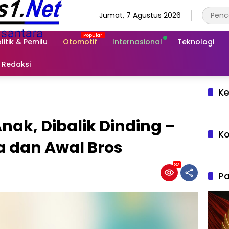
Jumat, 7 Agustus 2026
litik & Pemilu
Otomotif
Internasional
Teknologi
Redaksi
Ke
nak, Dibalik Dinding –
Ko
a dan Awal Bros
82
Pa