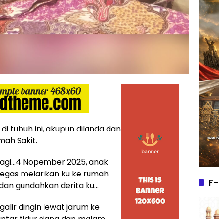
i tubuh ini, akupun dilanda dan
mah Sakit.
 Pagi…4 Nopember 2025, anak
gas melarikan ku ke rumah
F-
 dan gundahkan derita ku…
alir dingin lewat jarum ke
antar tidur siang dan malam…