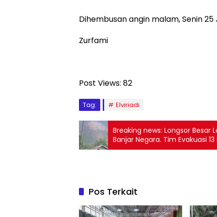
Dihembusan angin malam, Senin 25 J
Zurfami
Post Views:
82
Tag:
Elviriadi
Breaking news: Longsor Besar
Banjar Negara. Tim Evakuasi 1
Pos Terkait