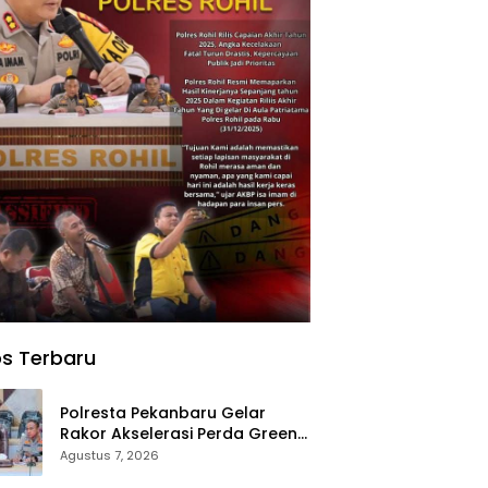
s Terbaru
Polresta Pekanbaru Gelar
Rakor Akselerasi Perda Green
City, Masukkan ke Kurikulum
Agustus 7, 2026
Sekolah