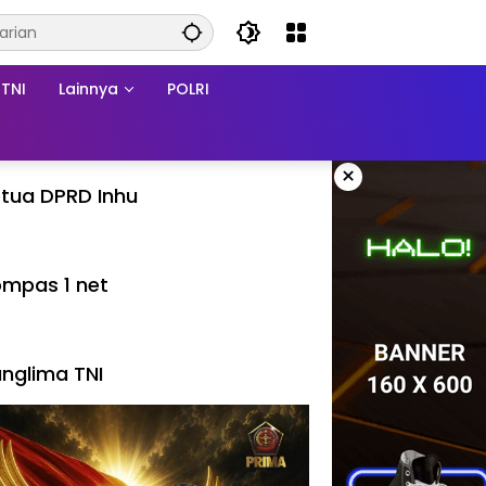
TNI
Lainnya
POLRI
×
tua DPRD Inhu
mpas 1 net
nglima TNI