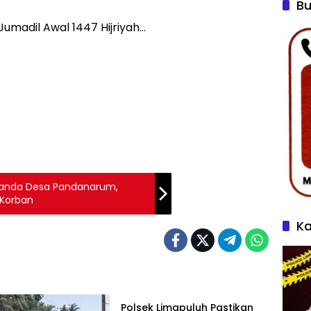
Bu
umadil Awal 1447 Hijriyah…
 Landa Desa Pandanarum,
3 Korban
Ka
Artikel
Polsek Limapuluh Pastikan