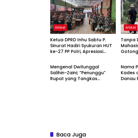
Artikel
Artikel
Ketua DPRD Inhu Sabtu P.
Tanpa 
Sinurat Hadiri Syukuran HUT
Mahasi
ke-27 PP Polri, Apresiasi
Gotong
Artikel
Artikel
Semangat Pengabdian
Jalan T
Purnawirawan
Mengenal Dwitunggal
Nama P
Salihin-Zaini; “Penunggu”
Kades 
Rupat yang Tangkas
Danau 
Bernyali
Bantah 
Agrina
Baca Juga