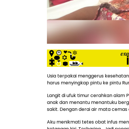
Usia terpakai menggerus kesehatan d
harus menyingkap pintu ke pintu Ru
Langit di ufuk timur cerahkan alam
anak dan menantu menantuku berge
sakit. Dengan derai air mata cemas
Aku menikmati tetes obat infus meng
ketangan kiri. Terbaring …Jadi peng