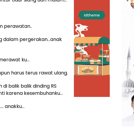
m perawatan..
ang dalam pergerakan…anak
 merawat ku…
pun harus terus rawat ulang.
di balik balik dinding RS
enti karena kesembuhanku…
…. anakku…