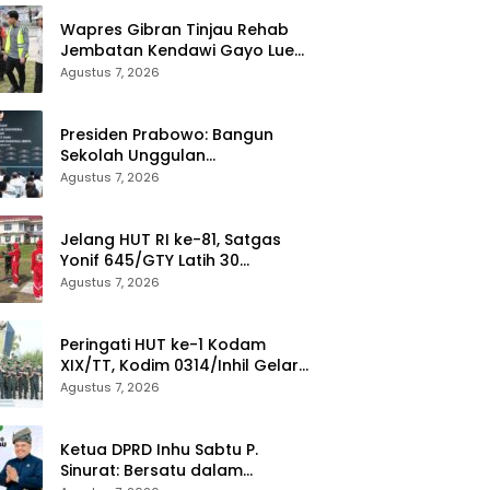
Wapres Gibran Tinjau Rehab
Jembatan Kendawi Gayo Lues,
Didampingi Kapolda Aceh
Agustus 7, 2026
Presiden Prabowo: Bangun
Sekolah Unggulan
Berkurikulum IB untuk Saingi
Agustus 7, 2026
Dunia
Jelang HUT RI ke-81, Satgas
Yonif 645/GTY Latih 30
Paskibraka di Kantor Bupati
Agustus 7, 2026
Yalimo
Peringati HUT ke-1 Kodam
XIX/TT, Kodim 0314/Inhil Gelar
Ziarah Rombongan
Agustus 7, 2026
Ketua DPRD Inhu Sabtu P.
Sinurat: Bersatu dalam