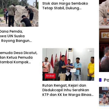
Stok dan Harga Sembako
Tetap Stabil, Dukung
Ketahanan Pangan Nasional
di Akhir Pekan
Dana Pemda,
swa UIN Suska
 Royong Bangun
anjung Pidada
emuda Desa Dicatut,
dan Ketua Pemuda
Rambai Kompak
Terlibat Aksi Demo
s
Artikel
Po
Rutan Rengat, Kejari dan
Disdukcapil Inhu Serahkan
KTP dan KK ke Warga Binaan,
Perkuat Sinergi Pelayanan