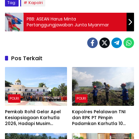
Tag:
Kapolri
PBB: ASEAN Harus Minta
Pertanggungjawaban Junta Myanmar
Pos Terkait
POLRI
POLRI
Pemkab Rohil Gelar Apel
Kapolres Pelalawan TNI
Kesiapsiagaan Karhutla
dan RPK PT Pimpin
2026, Hadapi Musim
Padamkan Karhutla 10
Kemarau dan El Nino
Hektar di Kerumutan,
Water Bombing Diterjunkan