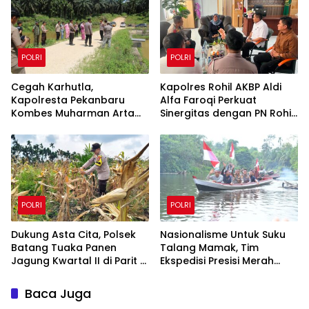
POLRI
POLRI
Cegah Karhutla,
Kapolres Rohil AKBP Aldi
Kapolresta Pekanbaru
Alfa Faroqi Perkuat
Kombes Muharman Arta
Sinergitas dengan PN Rohil
Cek Embung di Payung
Bahas KUHAP Baru
Sekaki dan Tenayan Raya
POLRI
POLRI
Dukung Asta Cita, Polsek
Nasionalisme Untuk Suku
Batang Tuaka Panen
Talang Mamak, Tim
Jagung Kwartal II di Parit 8
Ekspedisi Presisi Merah
Desa Tanjung Siantar
Putih Polda Riau Polres Inhu
Hantarkan Bendera,
Baca Juga
Bansos Hingga Tanam