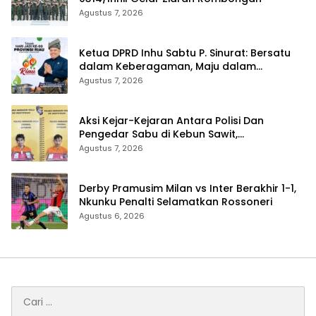
Agustus 7, 2026
Ketua DPRD Inhu Sabtu P. Sinurat: Bersatu
dalam Keberagaman, Maju dalam
Pembangunan di HUT ke-69 Provinsi Riau
Agustus 7, 2026
Aksi Kejar-Kejaran Antara Polisi Dan
Pengedar Sabu di Kebun Sawit,
Satresnarkoba Polres Inhu Ringkus Dua
Agustus 7, 2026
Pelaku
Derby Pramusim Milan vs Inter Berakhir 1-1,
Nkunku Penalti Selamatkan Rossoneri
Agustus 6, 2026
Cari
untuk: