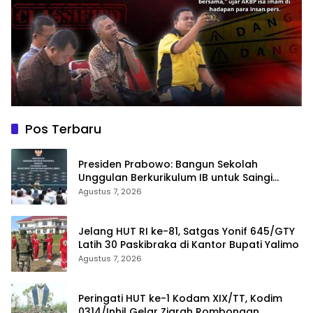
Pos Terbaru
Presiden Prabowo: Bangun Sekolah
Unggulan Berkurikulum IB untuk Saingi
Dunia
Agustus 7, 2026
Jelang HUT RI ke-81, Satgas Yonif 645/GTY
Latih 30 Paskibraka di Kantor Bupati Yalimo
Agustus 7, 2026
Peringati HUT ke-1 Kodam XIX/TT, Kodim
0314/Inhil Gelar Ziarah Rombongan