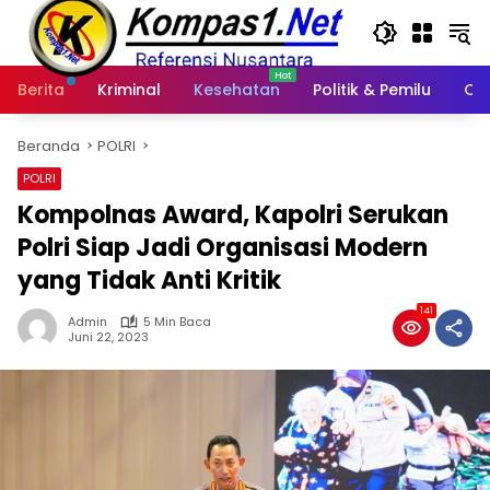
Langsung
ke
konten
Berita
Kriminal
Kesehatan
Politik & Pemilu
Ot
Beranda
POLRI
POLRI
Kompolnas Award, Kapolri Serukan
Polri Siap Jadi Organisasi Modern
yang Tidak Anti Kritik
141
Admin
5 Min Baca
Juni 22, 2023