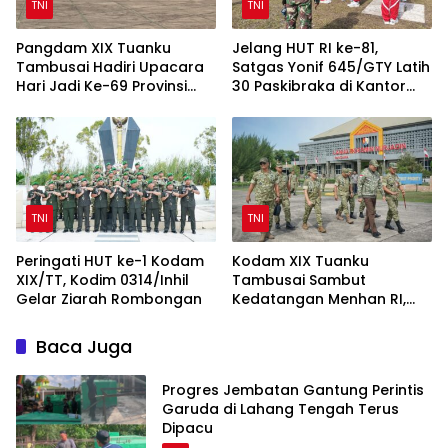
TNI
TNI
Pangdam XIX Tuanku
Jelang HUT RI ke-81,
Tambusai Hadiri Upacara
Satgas Yonif 645/GTY Latih
Hari Jadi Ke-69 Provinsi
30 Paskibraka di Kantor
Riau di Pekanbaru
Bupati Yalimo
TNI
TNI
Peringati HUT ke-1 Kodam
Kodam XIX Tuanku
XIX/TT, Kodim 0314/Inhil
Tambusai Sambut
Gelar Ziarah Rombongan
Kedatangan Menhan RI,
Tinjau Penguatan Yonif TP
di Bengkalis dan Kampar
Baca Juga
Progres Jembatan Gantung Perintis
Garuda di Lahang Tengah Terus
Dipacu