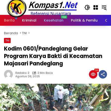
Langsung
ke
konten
Berita
Kriminal
Kesehatan
Politik & Pemilu
Ot
Beranda
TNI
TNI
Kodim 0601/Pandeglang Gelar
Program Karya Bakti di Kecamatan
Majasari Pandeglang
56
Redaksi 2
2 Min Baca
Agustus 26, 2025