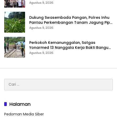
Layanan Kesehatan
Agustus 9, 2026
Dukung Swasembada Pangan, Polres Inhu
Pantau Perkembangan Tanam Jagung Pipil
di Dua Wilayah
Agustus 9, 2026
Perkokoh Kemanunggalan, Satgas
Yonarmed 13 Nanggala Kerja Bakti Bangun
Masjid Al-Hikmah di Kapuas Hulu
Agustus 9, 2026
Cari
untuk:
Halaman
Pedoman Media Siber