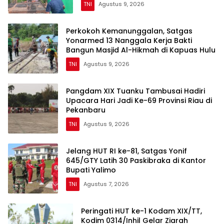
TNI
Agustus 9, 2026
Perkokoh Kemanunggalan, Satgas
Yonarmed 13 Nanggala Kerja Bakti
Bangun Masjid Al-Hikmah di Kapuas Hulu
TNI
Agustus 9, 2026
Pangdam XIX Tuanku Tambusai Hadiri
Upacara Hari Jadi Ke-69 Provinsi Riau di
Pekanbaru
TNI
Agustus 9, 2026
Jelang HUT RI ke-81, Satgas Yonif
645/GTY Latih 30 Paskibraka di Kantor
Bupati Yalimo
TNI
Agustus 7, 2026
Peringati HUT ke-1 Kodam XIX/TT,
Kodim 0314/Inhil Gelar Ziarah