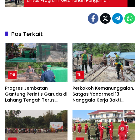
untuk Program Ketahanan Pangan di
Perbatasan Sintang
Pos Terkait
TNI
TNI
Progres Jembatan
Perkokoh Kemanunggalan,
Gantung Perintis Garuda di
Satgas Yonarmed 13
Lahang Tengah Terus
Nanggala Kerja Bakti
Dipacu
Bangun Masjid Al-Hikmah
di Kapuas Hulu