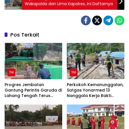
Wakapolda dan Lima Kapolres, Ini Daftarnya
Pos Terkait
TNI
TNI
Progres Jembatan
Perkokoh Kemanunggalan,
Gantung Perintis Garuda di
Satgas Yonarmed 13
Lahang Tengah Terus
Nanggala Kerja Bakti
Dipacu
Bangun Masjid Al-Hikmah
di Kapuas Hulu