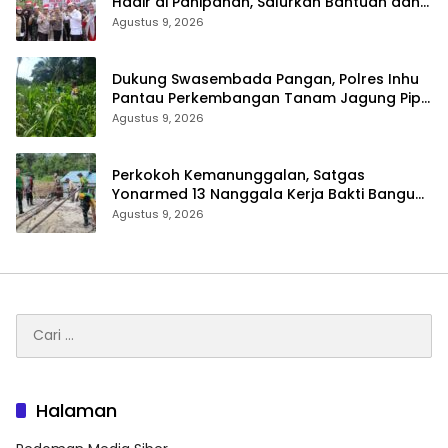
Hadir di Panipahan, Salurkan Bantuan dan
Layanan Kesehatan
Agustus 9, 2026
Dukung Swasembada Pangan, Polres Inhu
Pantau Perkembangan Tanam Jagung Pipil
di Dua Wilayah
Agustus 9, 2026
Perkokoh Kemanunggalan, Satgas
Yonarmed 13 Nanggala Kerja Bakti Bangun
Masjid Al-Hikmah di Kapuas Hulu
Agustus 9, 2026
Cari
untuk:
Halaman