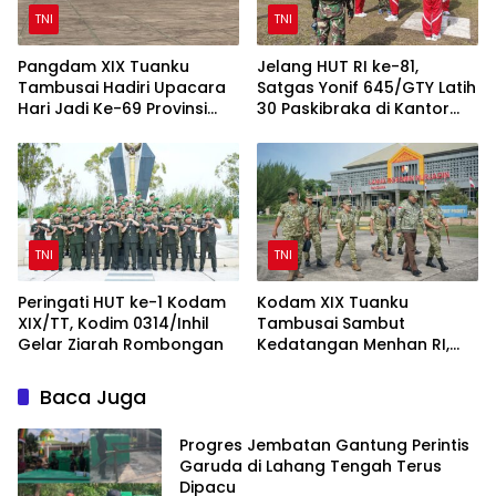
TNI
TNI
Pangdam XIX Tuanku
Jelang HUT RI ke-81,
Tambusai Hadiri Upacara
Satgas Yonif 645/GTY Latih
Hari Jadi Ke-69 Provinsi
30 Paskibraka di Kantor
Riau di Pekanbaru
Bupati Yalimo
TNI
TNI
Peringati HUT ke-1 Kodam
Kodam XIX Tuanku
XIX/TT, Kodim 0314/Inhil
Tambusai Sambut
Gelar Ziarah Rombongan
Kedatangan Menhan RI,
Tinjau Penguatan Yonif TP
di Bengkalis dan Kampar
Baca Juga
Progres Jembatan Gantung Perintis
Garuda di Lahang Tengah Terus
Dipacu