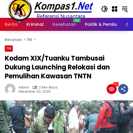
Langsung
ke
konten
Berita
Kriminal
Kesehatan
Politik & Pemilu
Ot
Beranda
TNI
TNI
Kodam XIX/Tuanku Tambusai
Dukung Launching Relokasi dan
Pemulihan Kawasan TNTN
83
Admin
2 Min Baca
Desember 20, 2025