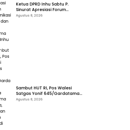
Ketua DPRD Inhu Sabtu P.
Sinurat Apresiasi Forum
Komunikasi Publik dan Ngopi
Agustus 8, 2026
Bersama Kejari Inhu
Sambut HUT RI, Pos Walesi
Satgas Yonif 645/Gardatama
Yudha Bersama Warga,
Agustus 8, 2026
Kibarkan Merah Putih di Bukit
Walesi