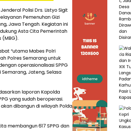
Jenderal Polisi Drs. Listyo Sigit
Pelayanan Pemenuhan Gizi
g, Jawa Tengah. Kegiatan ini
dukung Asta Cita Pemerintah
s (MBG).
abat “utama Mabes Polri
yah Polres Semarang untuk
 dengan operasionalisasi SPPG
 di Semarang, Jateng, Selasa
rdasarkan laporan Kapolda
SPPG yang sudah beroperasi.
akan dibangun di wilayah Polda
i kita membangun 617 SPPG dan