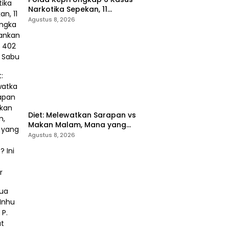
Narkotika Sepekan, 11
Tersangka Diamankan & Sita
Agustus 8, 2026
402 Gram Sabu
Diet: Melewatkan Sarapan vs
Makan Malam, Mana yang
Lebih Aman? Ini Kata Dokter
Agustus 8, 2026