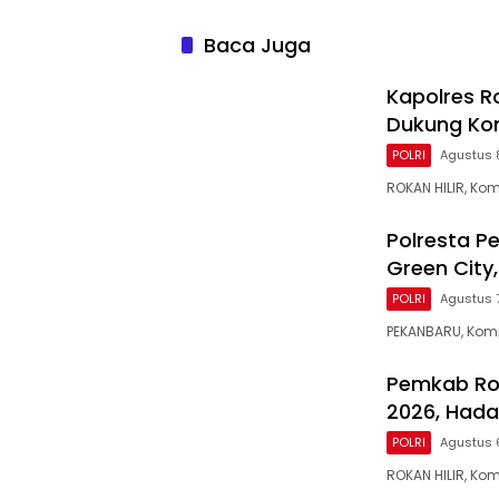
Kerumutan, Water Bombing
di Payu
Diterjunkan
Tenaya
Baca Juga
Kapolres R
Dukung Kon
POLRI
Agustus 
ROKAN HILIR, Kom
Polresta P
Green City
POLRI
Agustus 
PEKANBARU, Komp
Pemkab Roh
2026, Hada
POLRI
Agustus 
ROKAN HILIR, Ko