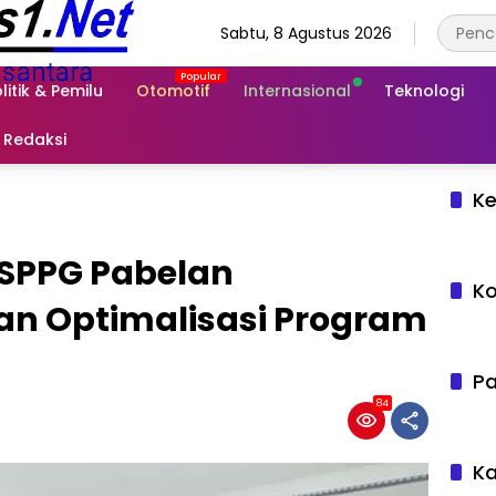
Sabtu, 8 Agustus 2026
litik & Pemilu
Otomotif
Internasional
Teknologi
Redaksi
Ke
 SPPG Pabelan
Ko
an Optimalisasi Program
Pa
84
Ka