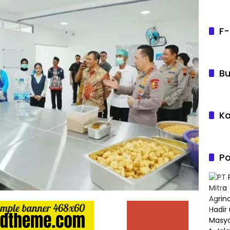
F-
Bu
Ka
Po