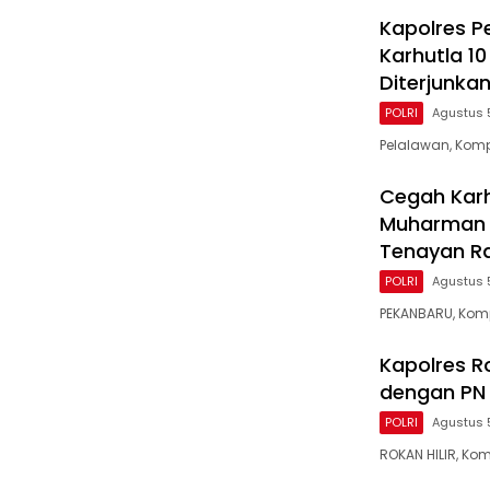
Kapolres P
Karhutla 1
Diterjunka
POLRI
Agustus 
Pelalawan, Komp
Cegah Karh
Muharman 
Tenayan R
POLRI
Agustus 
PEKANBARU, Komp
Kapolres Ro
dengan PN 
POLRI
Agustus 
ROKAN HILIR, Ko