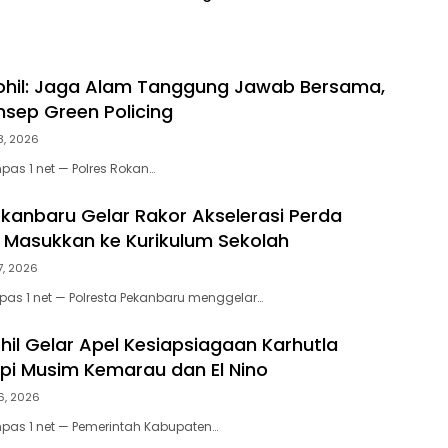
ng Sekaki dan
KUHAP Baru
n Raya
ohil: Jaga Alam Tanggung Jawab Bersama,
sep Green Policing
8, 2026
pas 1 net — Polres Rokan…
ekanbaru Gelar Rakor Akselerasi Perda
, Masukkan ke Kurikulum Sekolah
7, 2026
as 1 net — Polresta Pekanbaru menggelar…
il Gelar Apel Kesiapsiagaan Karhutla
pi Musim Kemarau dan El Nino
6, 2026
mpas 1 net — Pemerintah Kabupaten…