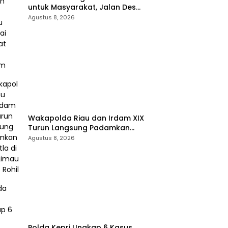
untuk Masyarakat, Jalan Desa
Danau Rambai Dirawat dan
Agustus 8, 2026
Disiram
Wakapolda Riau dan Irdam XIX
Turun Langsung Padamkan
Karhutla di Pasir Limau Kapas
Agustus 8, 2026
Rohil
Polda Kepri Ungkap 6 Kasus