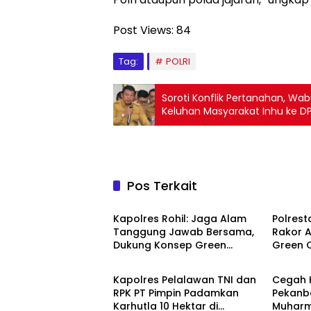
Post Views:
84
Tag:
POLRI
Soroti Konflik Pertanahan, Wa
Keluhan Masyarakat Inhu ke DP
Pos Terkait
POLRI
POLRI
Kapolres Rohil: Jaga Alam
Polrest
Tanggung Jawab Bersama,
Rakor A
Dukung Konsep Green
Green C
POLRI
POLRI
Policing
Kurikul
Kapolres Pelalawan TNI dan
Cegah K
RPK PT Pimpin Padamkan
Pekanb
Karhutla 10 Hektar di
Muharm