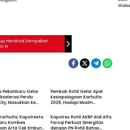
bup Hendrizal Sampaikan
D RI
POLRI
a Pekanbaru Gelar
Pemkab Rohil Gelar Apel
kselerasi Perda
Kesiapsiagaan Karhutla
ity, Masukkan ke
2026, Hadapi Musim
POLRI
um Sekolah
Kemarau dan El Nino
arhutla, Kapolresta
Kapolres Rohil AKBP Aldi Alfa
aru Kombes
Faroqi Perkuat Sinergitas
an Arta Cek Embung
dengan PN Rohil Bahas