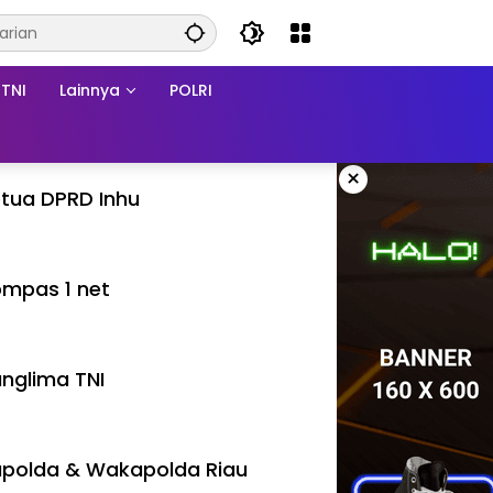
TNI
Lainnya
POLRI
×
tua DPRD Inhu
mpas 1 net
nglima TNI
polda & Wakapolda Riau