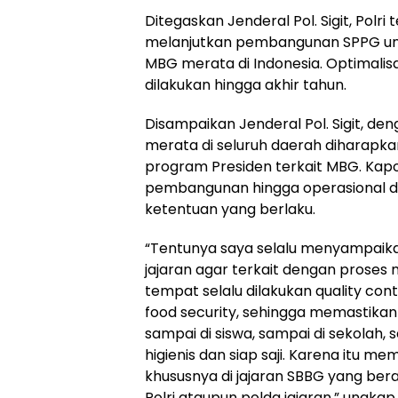
Ditegaskan Jenderal Pol. Sigit, Polr
melanjutkan pembangunan SPPG un
MBG merata di Indonesia. Optimali
dilakukan hingga akhir tahun.
Disampaikan Jenderal Pol. Sigit, 
merata di seluruh daerah diharapk
program Presiden terkait MBG. Kap
pembangunan hingga operasional di 
ketentuan yang berlaku.
“Tentunya saya selalu menyampaik
jajaran agar terkait dengan proses m
tempat selalu dilakukan quality co
food security, sehingga memastik
sampai di siswa, sampai di sekolah
higienis dan siap saji. Karena itu m
khususnya di jajaran SBBG yang be
Polri ataupun polda jajaran,” ungkap 