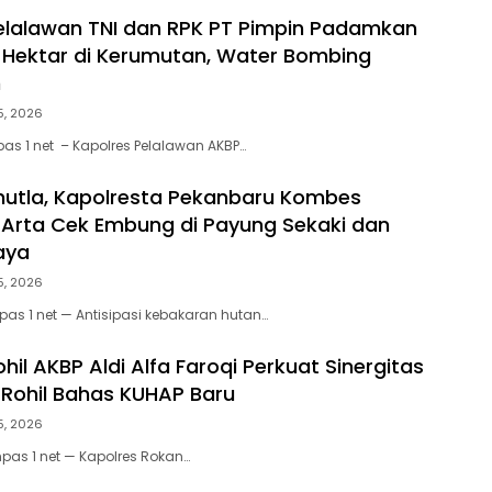
elalawan TNI dan RPK PT Pimpin Padamkan
0 Hektar di Kerumutan, Water Bombing
n
5, 2026
as 1 net – Kapolres Pelalawan AKBP…
utla, Kapolresta Pekanbaru Kombes
Arta Cek Embung di Payung Sekaki dan
aya
5, 2026
as 1 net — Antisipasi kebakaran hutan…
hil AKBP Aldi Alfa Faroqi Perkuat Sinergitas
Rohil Bahas KUHAP Baru
5, 2026
mpas 1 net — Kapolres Rokan…