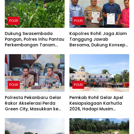
POLRI
POLRI
Dukung Swasembada
Kapolres Rohil: Jaga Alam
Pangan, Polres Inhu Pantau
Tanggung Jawab
Perkembangan Tanam
Bersama, Dukung Konsep
Jagung Pipil di Dua Wilayah
Green Policing
POLRI
POLRI
Polresta Pekanbaru Gelar
Pemkab Rohil Gelar Apel
Rakor Akselerasi Perda
Kesiapsiagaan Karhutla
Green City, Masukkan ke
2026, Hadapi Musim
Kurikulum Sekolah
Kemarau dan El Nino