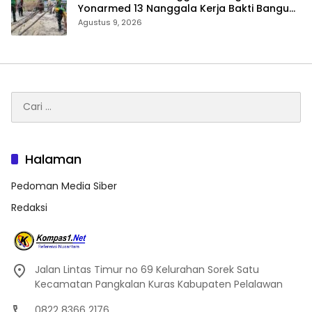
Yonarmed 13 Nanggala Kerja Bakti Bangun
Masjid Al-Hikmah di Kapuas Hulu
Agustus 9, 2026
Cari
untuk:
Halaman
Pedoman Media Siber
Redaksi
Jalan Lintas Timur no 69 Kelurahan Sorek Satu
Kecamatan Pangkalan Kuras Kabupaten Pelalawan
0822 8366 2176