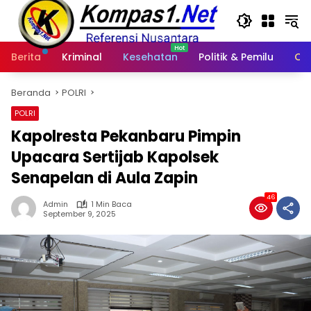
Langsung
ke
konten
Berita
Kriminal
Kesehatan
Politik & Pemilu
Ot
Beranda
POLRI
POLRI
Kapolresta Pekanbaru Pimpin
Upacara Sertijab Kapolsek
Senapelan di Aula Zapin
46
Admin
1 Min Baca
September 9, 2025