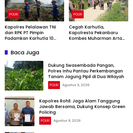
POLRI
POLRI
Kapolres Pelalawan TNI
Cegah Karhutla,
dan RPK PT Pimpin
Kapolresta Pekanbaru
Padamkan Karhutla 10
Kombes Muharman Arta
Hektar di Kerumutan,
Cek Embung di Payung
Water Bombing Diterjunkan
Sekaki dan Tenayan Raya
Baca Juga
Dukung Swasembada Pangan,
Polres Inhu Pantau Perkembangan
Tanam Jagung Pipil di Dua Wilayah
POLRI
Agustus 9, 2026
Kapolres Rohil: Jaga Alam Tanggung
Jawab Bersama, Dukung Konsep Green
Policing
POLRI
Agustus 8, 2026