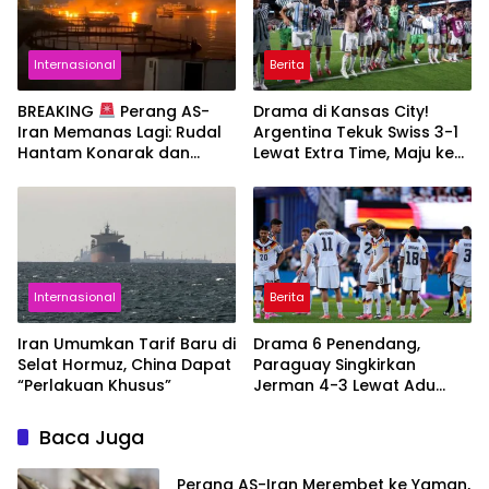
Internasional
Berita
BREAKING
Perang AS-
Drama di Kansas City!
Iran Memanas Lagi: Rudal
Argentina Tekuk Swiss 3-1
Hantam Konarak dan
Lewat Extra Time, Maju ke
Bandar Abbas
Semi Final Hadapi Inggris
Internasional
Berita
Iran Umumkan Tarif Baru di
Drama 6 Penendang,
Selat Hormuz, China Dapat
Paraguay Singkirkan
“Perlakuan Khusus”
Jerman 4-3 Lewat Adu
Penalti di 32 Besar Piala
Dunia 2026
Baca Juga
Perang AS-Iran Merembet ke Yaman,