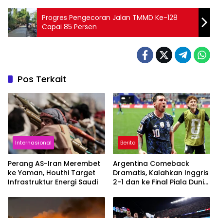
Progres Pengecoran Jalan TMMD Ke-128
Capai 85 Persen
Pos Terkait
Internasional
Berita
Perang AS-Iran Merembet
Argentina Comeback
ke Yaman, Houthi Target
Dramatis, Kalahkan Inggris
Infrastruktur Energi Saudi
2-1 dan ke Final Piala Dunia
2026