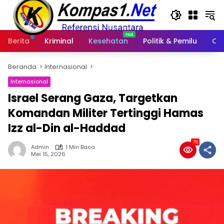
Langsung
ke
konten
Berita
Kriminal
Kesehatan
Politik & Pemilu
Ot
Beranda
Internasional
Internasional
Israel Serang Gaza, Targetkan
Komandan Militer Tertinggi Hamas
Izz al-Din al-Haddad
76
Admin
1 Min Baca
Mei 15, 2026