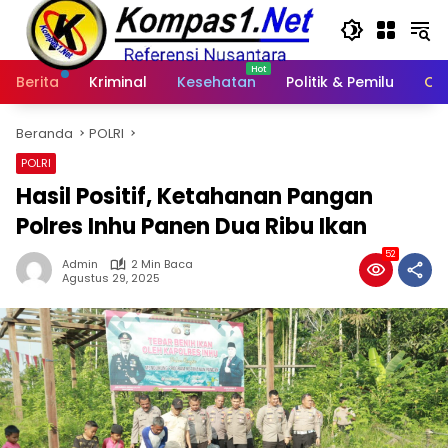
Langsung
ke
konten
Berita
Kriminal
Kesehatan
Politik & Pemilu
Ot
Beranda
POLRI
POLRI
Hasil Positif, Ketahanan Pangan
Polres Inhu Panen Dua Ribu Ikan
52
Admin
2 Min Baca
Agustus 29, 2025