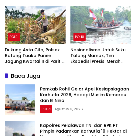
Cek Embung di Payung
Bahas KUHAP Baru
Sekaki dan Tenayan Raya
POLRI
POLRI
Dukung Asta Cita, Polsek
Nasionalisme Untuk Suku
Batang Tuaka Panen
Talang Mamak, Tim
Jagung Kwartal II di Parit 8
Ekspedisi Presisi Merah
Desa Tanjung Siantar
Putih Polda Riau Polres Inhu
Hantarkan Bendera,
Baca Juga
Bansos Hingga Tanam
Pohon Bersama
Pemkab Rohil Gelar Apel Kesiapsiagaan
Karhutla 2026, Hadapi Musim Kemarau
dan El Nino
POLRI
Agustus 6, 2026
Kapolres Pelalawan TNI dan RPK PT
Pimpin Padamkan Karhutla 10 Hektar di