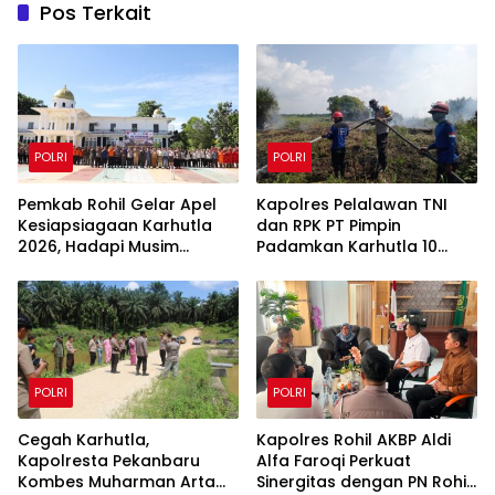
Pos Terkait
POLRI
POLRI
Pemkab Rohil Gelar Apel
Kapolres Pelalawan TNI
Kesiapsiagaan Karhutla
dan RPK PT Pimpin
2026, Hadapi Musim
Padamkan Karhutla 10
Kemarau dan El Nino
Hektar di Kerumutan,
Water Bombing Diterjunkan
POLRI
POLRI
Cegah Karhutla,
Kapolres Rohil AKBP Aldi
Kapolresta Pekanbaru
Alfa Faroqi Perkuat
Kombes Muharman Arta
Sinergitas dengan PN Rohil