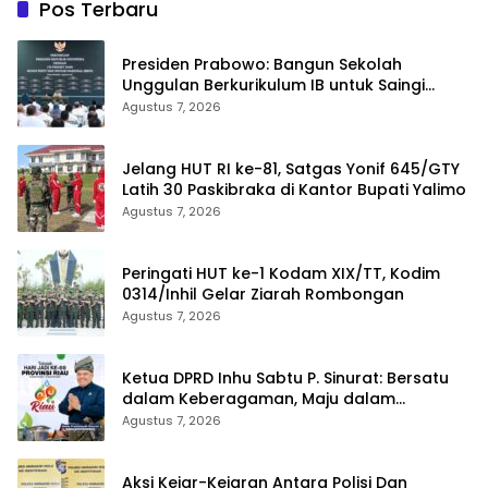
Pos Terbaru
Presiden Prabowo: Bangun Sekolah
Unggulan Berkurikulum IB untuk Saingi
Dunia
Agustus 7, 2026
Jelang HUT RI ke-81, Satgas Yonif 645/GTY
Latih 30 Paskibraka di Kantor Bupati Yalimo
Agustus 7, 2026
Peringati HUT ke-1 Kodam XIX/TT, Kodim
0314/Inhil Gelar Ziarah Rombongan
Agustus 7, 2026
Ketua DPRD Inhu Sabtu P. Sinurat: Bersatu
dalam Keberagaman, Maju dalam
Pembangunan di HUT ke-69 Provinsi Riau
Agustus 7, 2026
Aksi Kejar-Kejaran Antara Polisi Dan