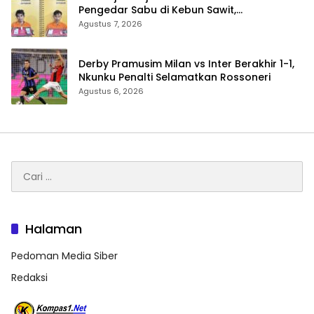
Pengedar Sabu di Kebun Sawit,
Satresnarkoba Polres Inhu Ringkus Dua
Agustus 7, 2026
Pelaku
Derby Pramusim Milan vs Inter Berakhir 1-1,
Nkunku Penalti Selamatkan Rossoneri
Agustus 6, 2026
Cari
untuk:
Halaman
Pedoman Media Siber
Redaksi