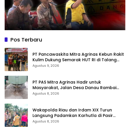
Pos Terbaru
‎PT Pancawaskita Mitra Agrinas Kebun Rakit
Kulim Dukung Semarak HUT RI di Talang
Perigi
Agustus 9, 2026
‎PT PAS Mitra Agrinas Hadir untuk
Masyarakat, Jalan Desa Danau Rambai
Dirawat dan Disiram
Agustus 8, 2026
Wakapolda Riau dan Irdam XIX Turun
Langsung Padamkan Karhutla di Pasir
Limau Kapas Rohil
Agustus 8, 2026