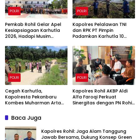
POLRI
POLRI
Pemkab Rohil Gelar Apel
Kapolres Pelalawan TNI
Kesiapsiagaan Karhutla
dan RPK PT Pimpin
2026, Hadapi Musim
Padamkan Karhutla 10
Kemarau dan El Nino
Hektar di Kerumutan,
Water Bombing Diterjunkan
POLRI
POLRI
Cegah Karhutla,
Kapolres Rohil AKBP Aldi
Kapolresta Pekanbaru
Alfa Faroqi Perkuat
Kombes Muharman Arta
Sinergitas dengan PN Rohil
Cek Embung di Payung
Bahas KUHAP Baru
Sekaki dan Tenayan Raya
Baca Juga
Kapolres Rohil: Jaga Alam Tanggung
Jawab Bersama, Dukung Konsep Green