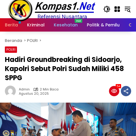
Langsung
ke
konten
Berita
Kriminal
Kesehatan
Politik & Pemilu
Ot
Beranda
POLRI
POLRI
Hadiri Groundbreaking di Sidoarjo,
Kapolri Sebut Polri Sudah Miliki 458
SPPG
54
Admin
2 Min Baca
Agustus 20, 2025