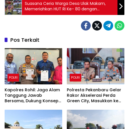
Suasana Ceria Warga Desa Ulak Makam,
Memeriahkan HUT RI Ke- 80 dengan
Beragam Permainan Rakyat
Pos Terkait
POLRI
POLRI
Kapolres Rohil: Jaga Alam
Polresta Pekanbaru Gelar
Tanggung Jawab
Rakor Akselerasi Perda
Bersama, Dukung Konsep
Green City, Masukkan ke
Green Policing
Kurikulum Sekolah