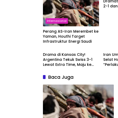
Dramati
2-1 dan
2026
Internasional
Perang AS-Iran Merembet ke
Yaman, Houthi Target
Infrastruktur Energi Saudi
Berita
Interna
Drama di Kansas City!
Iran Um
Argentina Tekuk Swiss 3-1
Selat H
Lewat Extra Time, Maju ke
“Perlak
Semi Final Hadapi Inggris
Baca Juga