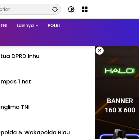
TNI
Lainnya
POLRI
×
tua DPRD Inhu
mpas 1 net
nglima TNI
polda & Wakapolda Riau