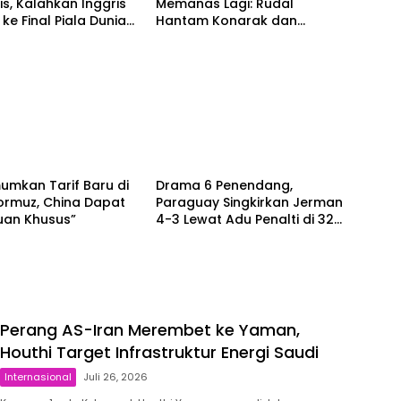
s, Kalahkan Inggris
Memanas Lagi: Rudal
 ke Final Piala Dunia
Hantam Konarak dan
Bandar Abbas
sional
Berita
umkan Tarif Baru di
Drama 6 Penendang,
ormuz, China Dapat
Paraguay Singkirkan Jerman
uan Khusus”
4-3 Lewat Adu Penalti di 32
Besar Piala Dunia 2026
Perang AS-Iran Merembet ke Yaman,
Houthi Target Infrastruktur Energi Saudi
Internasional
Juli 26, 2026