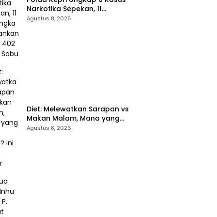
Narkotika Sepekan, 11
Tersangka Diamankan & Sita
Agustus 8, 2026
402 Gram Sabu
Diet: Melewatkan Sarapan vs
Makan Malam, Mana yang
Lebih Aman? Ini Kata Dokter
Agustus 8, 2026