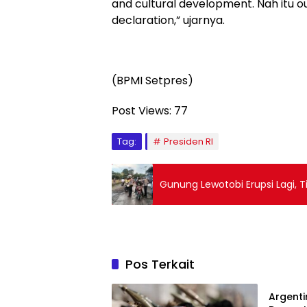
and cultural development. Nah itu o
declaration,” ujarnya.
(BPMI Setpres)
Post Views:
77
Tag:
Presiden RI
Gunung Lewotobi Erupsi Lagi, 
Pos Terkait
Berita
Argent