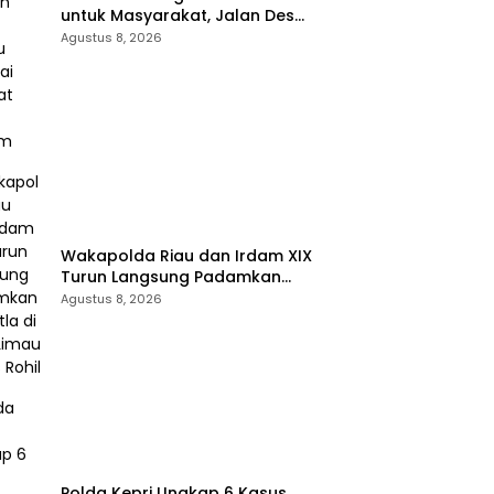
untuk Masyarakat, Jalan Desa
Danau Rambai Dirawat dan
Agustus 8, 2026
Disiram
Wakapolda Riau dan Irdam XIX
Turun Langsung Padamkan
Karhutla di Pasir Limau Kapas
Agustus 8, 2026
Rohil
Polda Kepri Ungkap 6 Kasus