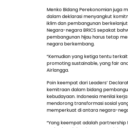
Menko Bidang Perekonomian juga me
dalam deklarasi menyangkut komit
iklim dan pembangunan berkelanjutan
Negara-negara BRICS sepakat bahwa
pembangunan hijau harus tetap me
negara berkembang.
“Kemudian yang ketiga tentu terkai
promoting sustainable, yang fair an
Airlangga.
Poin keempat dari Leaders’ Declara
kemitraan dalam bidang pembanguna
kebudayaan. Indonesia menilai kerja
mendorong transformasi sosial yan
memperkuat di antara negara-nega
“Yang keempat adalah partnership f