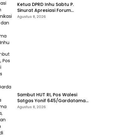
Ketua DPRD Inhu Sabtu P.
Sinurat Apresiasi Forum
Komunikasi Publik dan Ngopi
Agustus 8, 2026
Bersama Kejari Inhu
Sambut HUT RI, Pos Walesi
Satgas Yonif 645/Gardatama
Yudha Bersama Warga,
Agustus 8, 2026
Kibarkan Merah Putih di Bukit
Walesi