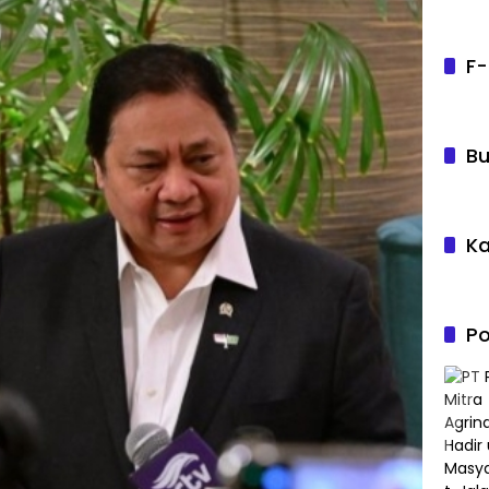
F-
Bu
Ka
Po