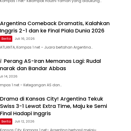
Kompas 1 net- Kelompok Houthi Yaman yang didukung…
Argentina Comeback Dramatis, Kalahkan
Inggris 2-1 dan ke Final Piala Dunia 2026
Berita
Juli 16, 2026
ATLANTA, Kompas 1 net – Juara bertahan Argentina…
 Perang AS-Iran Memanas Lagi: Rudal
narak dan Bandar Abbas
uli 14, 2026
mpas 1 net – Ketegangan AS dan…
Drama di Kansas City! Argentina Tekuk
Swiss 3-1 Lewat Extra Time, Maju ke Semi
Final Hadapi Inggris
Berita
Juli 12, 2026
Kansas City, Kompas 1 net– Argentina berhasil melaju…