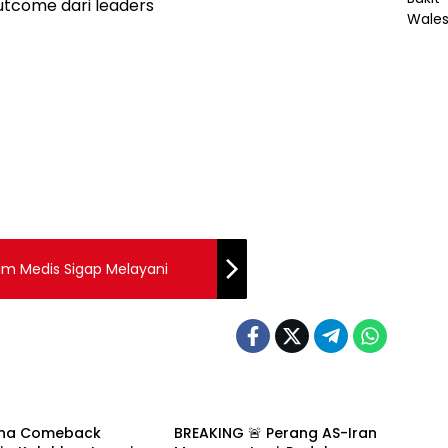
utcome dari leaders
Tim Medis Sigap Melayani
Internasional
ina Comeback
BREAKING 🚨 Perang AS-Iran