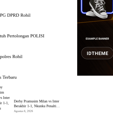
 PG DPRD Rohil
tuh Pertolongan POLISI
polres Rohil
s Terbaru
Derby Pramusim Milan vs Inter
Berakhir 1-1, Nkunku Penalti
Selamatkan Rossoneri
Agustus 6, 2026