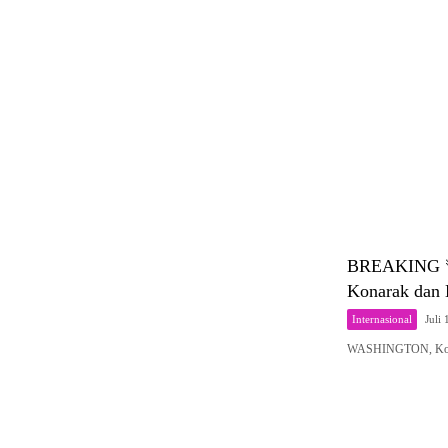
BREAKING 🚨
Konarak dan 
Internasional
Juli
WASHINGTON, Komp