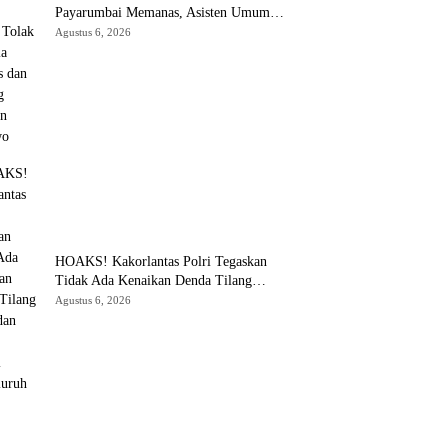
Payarumbai Memanas, Asisten Umum
Tolak Dikelola Agrinas dan Tantang
Agustus 6, 2026
Presiden Prabowo
HOAKS! Kakorlantas Polri Tegaskan
Tidak Ada Kenaikan Denda Tilang
150% dan Tilang Manual Menyeluruh
Agustus 6, 2026