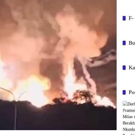
F-
Bu
Ka
Po