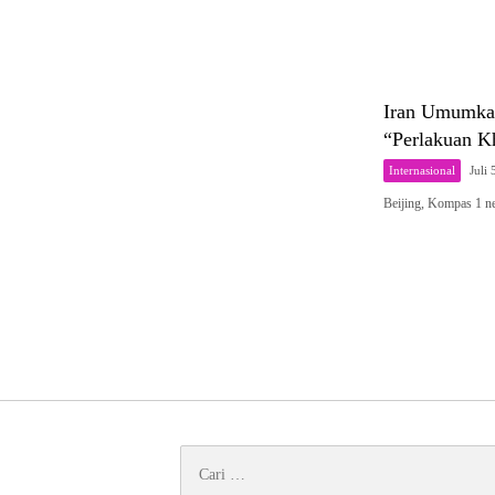
Iran Umumkan
“Perlakuan K
Internasional
Juli 
Beijing, Kompas 1 n
Cari
untuk: