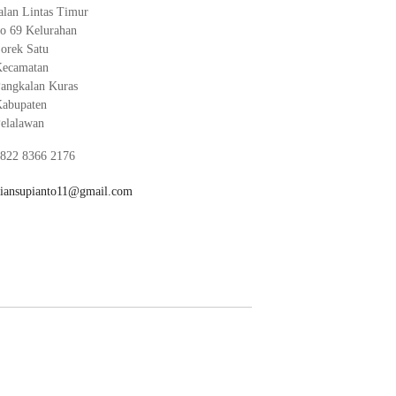
alan Lintas Timur
o 69 Kelurahan
orek Satu
ecamatan
angkalan Kuras
abupaten
elalawan
822 8366 2176
iansupianto11@gmail.com