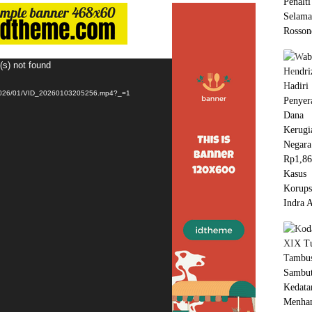
(s) not found
s/2026/01/VID_20260103205256.mp4?_=1