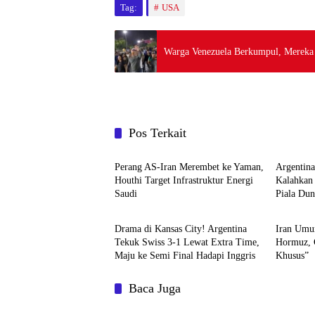
Tag:
USA
Warga Venezuela Berkumpul, Mereka
Pos Terkait
Internasional
Berita
Perang AS-Iran Merembet ke Yaman,
Argentin
Houthi Target Infrastruktur Energi
Kalahkan 
Saudi
Piala Dun
Berita
Internas
Drama di Kansas City! Argentina
Iran Umum
Tekuk Swiss 3-1 Lewat Extra Time,
Hormuz, 
Maju ke Semi Final Hadapi Inggris
Khusus”
Baca Juga