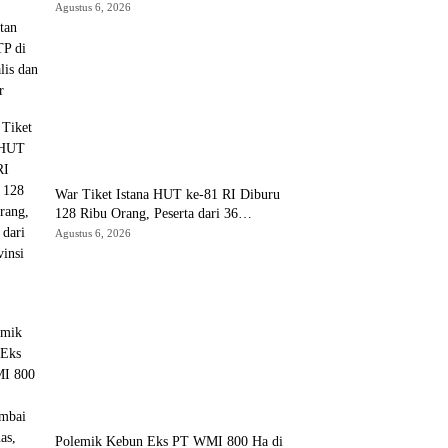
Penguatan Yonif TP di Bengkalis dan
Agustus 6, 2026
Kampar
War Tiket Istana HUT ke-81 RI Diburu
128 Ribu Orang, Peserta dari 36
Provinsi dan 14 Negara
Agustus 6, 2026
Polemik Kebun Eks PT WMI 800 Ha di