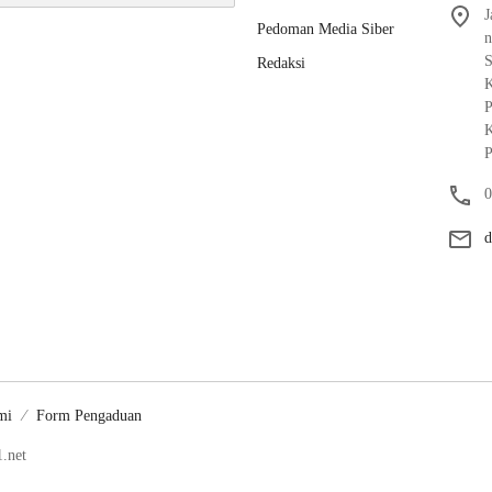
J
Pedoman Media Siber
n
S
Redaksi
K
P
K
P
0
d
mi
Form Pengaduan
.net