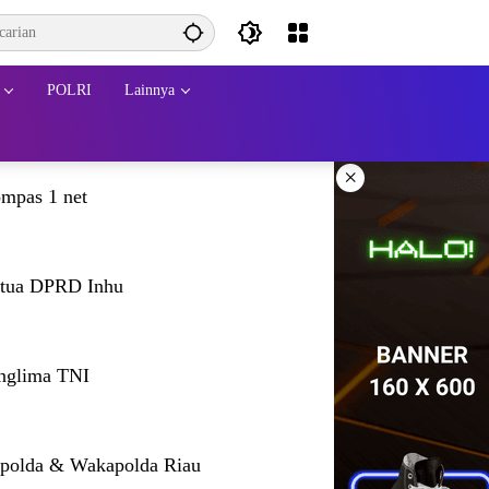
POLRI
Lainnya
×
mpas 1 net
tua DPRD Inhu
nglima TNI
polda & Wakapolda Riau