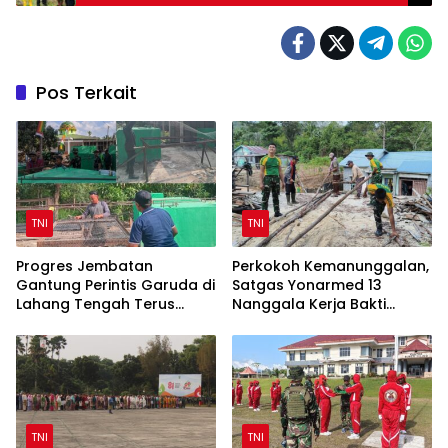
Pos Terkait
TNI
TNI
Progres Jembatan
Perkokoh Kemanunggalan,
Gantung Perintis Garuda di
Satgas Yonarmed 13
Lahang Tengah Terus
Nanggala Kerja Bakti
Dipacu
Bangun Masjid Al-Hikmah
di Kapuas Hulu
TNI
TNI