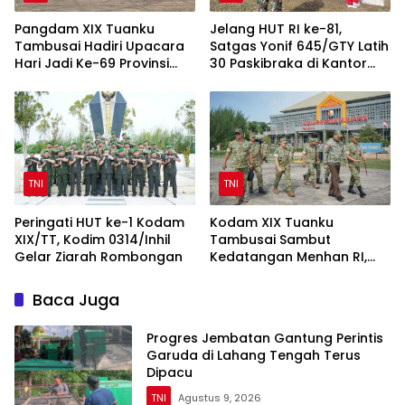
Pangdam XIX Tuanku
Jelang HUT RI ke-81,
Tambusai Hadiri Upacara
Satgas Yonif 645/GTY Latih
Hari Jadi Ke-69 Provinsi
30 Paskibraka di Kantor
Riau di Pekanbaru
Bupati Yalimo
TNI
TNI
Peringati HUT ke-1 Kodam
Kodam XIX Tuanku
XIX/TT, Kodim 0314/Inhil
Tambusai Sambut
Gelar Ziarah Rombongan
Kedatangan Menhan RI,
Tinjau Penguatan Yonif TP
di Bengkalis dan Kampar
Baca Juga
Progres Jembatan Gantung Perintis
Garuda di Lahang Tengah Terus
Dipacu
TNI
Agustus 9, 2026