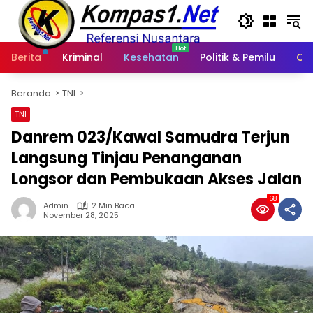
Langsung
ke
konten
Berita
Kriminal
Kesehatan
Politik & Pemilu
Ot
Beranda
TNI
TNI
Danrem 023/Kawal Samudra Terjun
Langsung Tinjau Penanganan
Longsor dan Pembukaan Akses Jalan
68
Admin
2 Min Baca
November 28, 2025