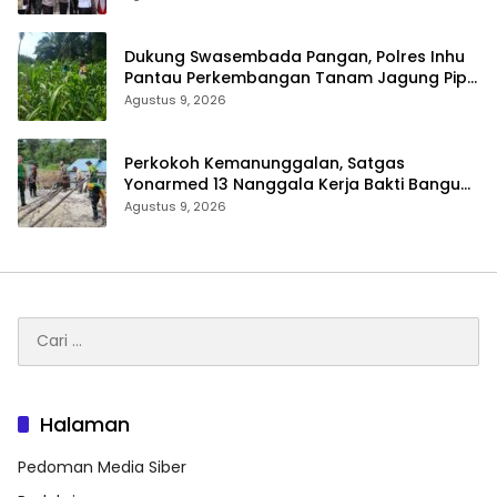
Dukung Swasembada Pangan, Polres Inhu
Pantau Perkembangan Tanam Jagung Pipil
di Dua Wilayah
Agustus 9, 2026
Perkokoh Kemanunggalan, Satgas
Yonarmed 13 Nanggala Kerja Bakti Bangun
Masjid Al-Hikmah di Kapuas Hulu
Agustus 9, 2026
Cari
untuk:
Halaman
Pedoman Media Siber