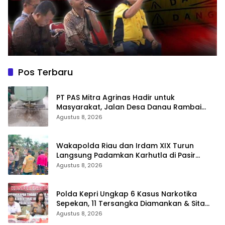
Pos Terbaru
‎PT PAS Mitra Agrinas Hadir untuk
Masyarakat, Jalan Desa Danau Rambai
Dirawat dan Disiram
Agustus 8, 2026
Wakapolda Riau dan Irdam XIX Turun
Langsung Padamkan Karhutla di Pasir
Limau Kapas Rohil
Agustus 8, 2026
Polda Kepri Ungkap 6 Kasus Narkotika
Sepekan, 11 Tersangka Diamankan & Sita
402 Gram Sabu
Agustus 8, 2026