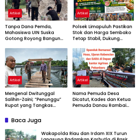
Artikel
Artikel
Tanpa Dana Pemda,
Polsek Limapuluh Pastikan
Mahasiswa UIN Suska
Stok dan Harga Sembako
Gotong Royong Bangun
Tetap Stabil, Dukung
Jalan Tanjung Pidada
Ketahanan Pangan
Nasional di Akhir Pekan
Artikel
Artikel
Mengenal Dwitunggal
Nama Pemuda Desa
Salihin-Zaini; “Penunggu”
Dicatut, Kades dan Ketua
Rupat yang Tangkas
Pemuda Danau Rambai
Bernyali
Kompak Bantah Terlibat
Aksi Demo Agrinas
Baca Juga
Wakapolda Riau dan Irdam XIX Turun
Langsung Padamkan Karhutla di Pasir