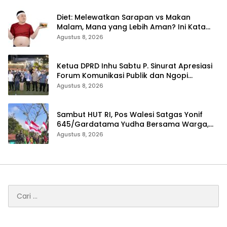
Diet: Melewatkan Sarapan vs Makan
Malam, Mana yang Lebih Aman? Ini Kata
Dokter
Agustus 8, 2026
Ketua DPRD Inhu Sabtu P. Sinurat Apresiasi
Forum Komunikasi Publik dan Ngopi
Bersama Kejari Inhu
Agustus 8, 2026
Sambut HUT RI, Pos Walesi Satgas Yonif
645/Gardatama Yudha Bersama Warga,
Kibarkan Merah Putih di Bukit Walesi
Agustus 8, 2026
Cari
untuk: