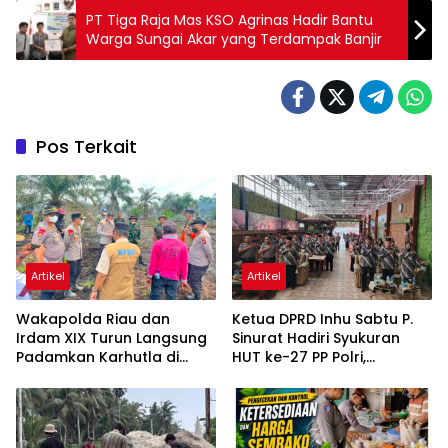
PT Tiga Raja Mas KSO Agrinas Hadir Bantu
Warga Sungai Akar yang Terdampak Banjir
Pos Terkait
Artikel
Artikel
Wakapolda Riau dan
Ketua DPRD Inhu Sabtu P.
Irdam XIX Turun Langsung
Sinurat Hadiri Syukuran
Padamkan Karhutla di
HUT ke-27 PP Polri,
Pasir Limau Kapas Rohil
Apresiasi Semangat
Pengabdian Purnawirawan