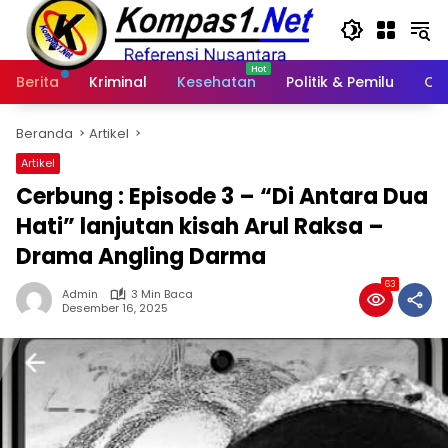
Langsung
ke
konten
Berita
Kriminal
Kesehatan
Politik & Pemilu
Ot
Beranda
Artikel
Artikel
Cerbung : Episode 3 – “Di Antara Dua
Hati” lanjutan kisah Arul Raksa –
Drama Angling Darma
63
Admin
3 Min Baca
Desember 16, 2025