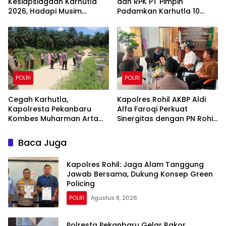
Kesiapsiagaan Karhutla
dan RPK PT Pimpin
2026, Hadapi Musim
Padamkan Karhutla 10
Kemarau dan El Nino
Hektar di Kerumutan,
Water Bombing Diterjunkan
POLRI
POLRI
Cegah Karhutla,
Kapolres Rohil AKBP Aldi
Kapolresta Pekanbaru
Alfa Faroqi Perkuat
Kombes Muharman Arta
Sinergitas dengan PN Rohil
Cek Embung di Payung
Bahas KUHAP Baru
Sekaki dan Tenayan Raya
Baca Juga
Kapolres Rohil: Jaga Alam Tanggung
Jawab Bersama, Dukung Konsep Green
Policing
POLRI
Agustus 8, 2026
Polresta Pekanbaru Gelar Rakor