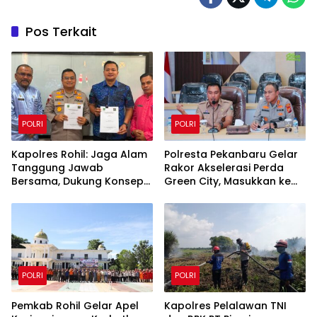
Pos Terkait
POLRI
POLRI
Kapolres Rohil: Jaga Alam
Polresta Pekanbaru Gelar
Tanggung Jawab
Rakor Akselerasi Perda
Bersama, Dukung Konsep
Green City, Masukkan ke
Green Policing
Kurikulum Sekolah
POLRI
POLRI
Pemkab Rohil Gelar Apel
Kapolres Pelalawan TNI