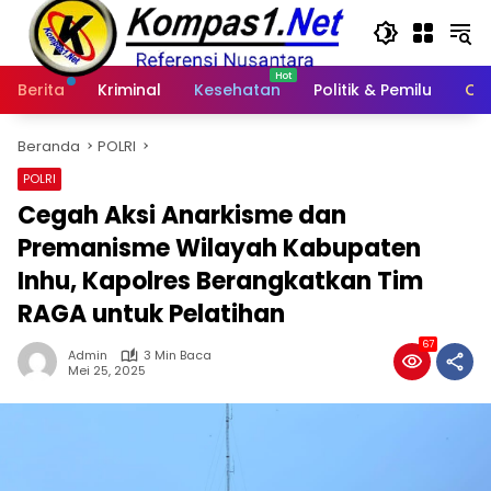
Langsung
ke
konten
Berita
Kriminal
Kesehatan
Politik & Pemilu
Ot
Beranda
POLRI
POLRI
Cegah Aksi Anarkisme dan
Premanisme Wilayah Kabupaten
Inhu, Kapolres Berangkatkan Tim
RAGA untuk Pelatihan
67
Admin
3 Min Baca
Mei 25, 2025