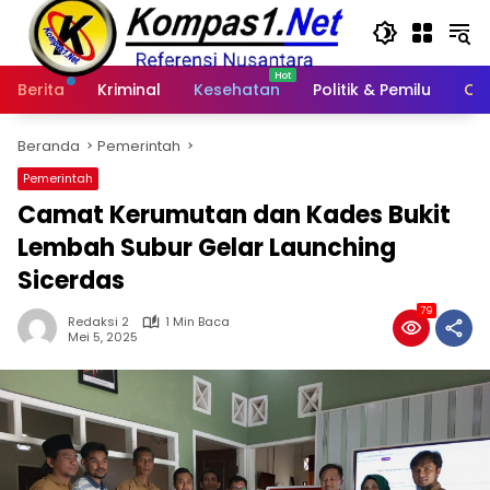
Langsung
ke
konten
Berita
Kriminal
Kesehatan
Politik & Pemilu
Ot
Beranda
Pemerintah
Pemerintah
Camat Kerumutan dan Kades Bukit
Lembah Subur Gelar Launching
Sicerdas
79
Redaksi 2
1 Min Baca
Mei 5, 2025