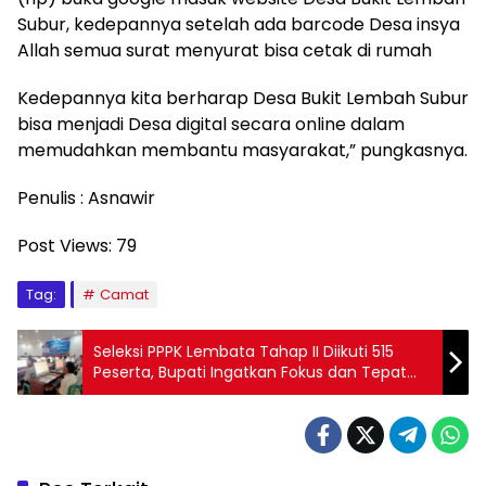
Subur, kedepannya setelah ada barcode Desa insya
Allah semua surat menyurat bisa cetak di rumah
Kedepannya kita berharap Desa Bukit Lembah Subur
bisa menjadi Desa digital secara online dalam
memudahkan membantu masyarakat,” pungkasnya.
Penulis : Asnawir
Post Views:
79
Tag:
Camat
Seleksi PPPK Lembata Tahap II Diikuti 515
Peserta, Bupati Ingatkan Fokus dan Tepat
Waktu