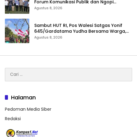
Forum Komunikasi Publik dan Ngopi
Bersama Kejari Inhu
Agustus 8, 2026
Sambut HUT RI, Pos Walesi Satgas Yonif
645/Gardatama Yudha Bersama Warga,
Kibarkan Merah Putih di Bukit Walesi
Agustus 8, 2026
Cari
untuk:
Halaman
Pedoman Media Siber
Redaksi