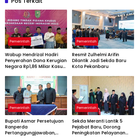
Pos Terkait
Pemerintah
Pemerintah
Wabup Hendrizal Hadiri
Resmi! Zulhelmi Arifin
Penyerahan Dana Kerugian
Dilantik Jadi Sekda Baru
Negara Rp1,86 Miliar Kasus
Kota Pekanbaru
Korupsi BPR Indra Arta
Pemerintah
Pemerintah
Bupati Asmar Persetujuan
Sekda Meranti Lantik 5
Ranperda
Pejabat Baru, Dorong
Pertanggungjawaban,
Peningkatan Pelayanan
APBD 2025 Wujud Sinergi
Publik