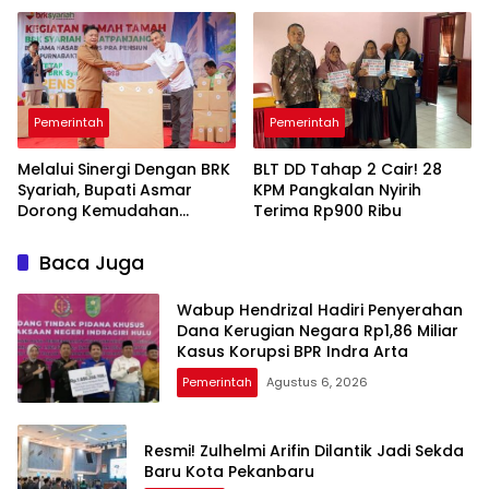
Pemkab dan DPRD
Pemerintah
Pemerintah
Melalui Sinergi Dengan BRK
BLT DD Tahap 2 Cair! 28
Syariah, Bupati Asmar
KPM Pangkalan Nyirih
Dorong Kemudahan
Terima Rp900 Ribu
Layanan Pensiun ASN
Baca Juga
Wabup Hendrizal Hadiri Penyerahan
Dana Kerugian Negara Rp1,86 Miliar
Kasus Korupsi BPR Indra Arta
Pemerintah
Agustus 6, 2026
Resmi! Zulhelmi Arifin Dilantik Jadi Sekda
Baru Kota Pekanbaru