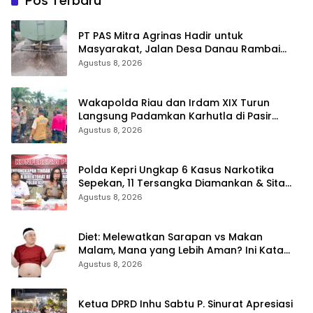
Pos Terbaru
‎PT PAS Mitra Agrinas Hadir untuk
Masyarakat, Jalan Desa Danau Rambai
Dirawat dan Disiram
Agustus 8, 2026
Wakapolda Riau dan Irdam XIX Turun
Langsung Padamkan Karhutla di Pasir
Limau Kapas Rohil
Agustus 8, 2026
Polda Kepri Ungkap 6 Kasus Narkotika
Sepekan, 11 Tersangka Diamankan & Sita
402 Gram Sabu
Agustus 8, 2026
Diet: Melewatkan Sarapan vs Makan
Malam, Mana yang Lebih Aman? Ini Kata
Dokter
Agustus 8, 2026
Ketua DPRD Inhu Sabtu P. Sinurat Apresiasi