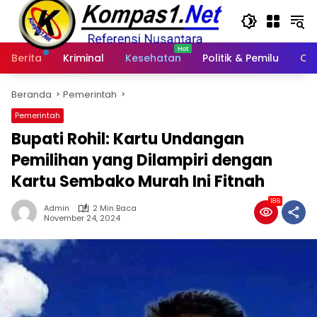
Langsung
ke
konten
Berita
Kriminal
Kesehatan
Politik & Pemilu
Ot
Beranda
Pemerintah
Pemerintah
Bupati Rohil: Kartu Undangan
Pemilihan yang Dilampiri dengan
Kartu Sembako Murah Ini Fitnah
186
Admin
2 Min Baca
November 24, 2024