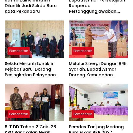
Resmi! Zulhelmi Arifin
Bupati Asmar Persetujuan
Dilantik Jadi Sekda Baru
Ranperda
Kota Pekanbaru
Pertanggungjawaban,
APBD 2025 Wujud Sinergi
Pemkab dan DPRD
Pemerintah
Pemerintah
Sekda Meranti Lantik 5
Melalui Sinergi Dengan BRK
Pejabat Baru, Dorong
Syariah, Bupati Asmar
Peningkatan Pelayanan
Dorong Kemudahan
Publik
Layanan Pensiun ASN
Pemerintah
Pemerintah
BLT DD Tahap 2 Cair! 28
Pemdes Tanjung Medang
KPM Pangkalan Nyirih
Rumuskan RKP 2027,