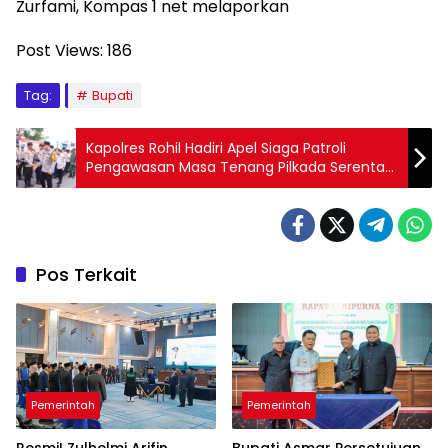
Zurfami, Kompas 1 net melaporkan
Post Views:
186
Tag:
Bupati
Kapolres Rohil Hadiri Apel Siaga Patroli
Pengawasan Masa Tenang Pilkada Serentak
Tahun 2024
Pos Terkait
Pemerintah
Pemerintah