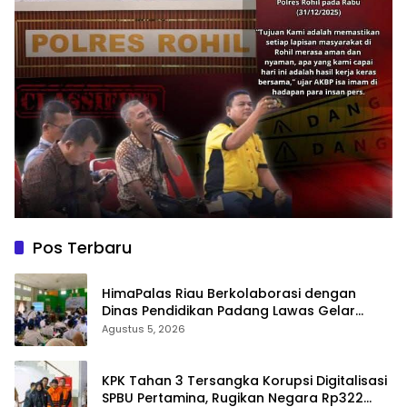
Pos Terbaru
HimaPalas Riau Berkolaborasi dengan
Dinas Pendidikan Padang Lawas Gelar
Pelatihan OSIS SMP se-Kabupaten Padang
Agustus 5, 2026
Lawas
KPK Tahan 3 Tersangka Korupsi Digitalisasi
SPBU Pertamina, Rugikan Negara Rp322