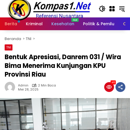
Langsung
ke
konten
Berita
Kriminal
Kesehatan
Politik & Pemilu
Ot
Beranda
TNI
TNI
Bentuk Apresiasi, Danrem 031 / Wira
Bima Menerima Kunjungan KPU
Provinsi Riau
46
Admin
2 Min Baca
Mei 28, 2025