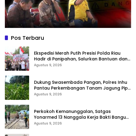
Pos Terbaru
Ekspedisi Merah Putih Presisi Polda Riau
Hadir di Panipahan, Salurkan Bantuan dan
Layanan Kesehatan
Agustus 9, 2026
Dukung Swasembada Pangan, Polres Inhu
Pantau Perkembangan Tanam Jagung Pipil
di Dua Wilayah
Agustus 9, 2026
Perkokoh Kemanunggalan, Satgas
Yonarmed 13 Nanggala Kerja Bakti Bangun
Masjid Al-Hikmah di Kapuas Hulu
Agustus 9, 2026