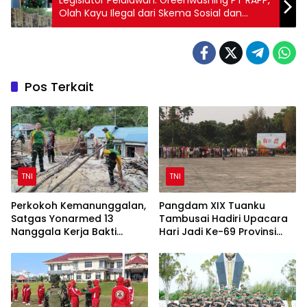
Legislator Pelalawan: Greenwashing PT RAPP,
Olah Kayu Ilegal dari Skema Sosial dan
Merusak Lingkungan
Pos Terkait
TNI
TNI
Perkokoh Kemanunggalan,
Pangdam XIX Tuanku
Satgas Yonarmed 13
Tambusai Hadiri Upacara
Nanggala Kerja Bakti
Hari Jadi Ke-69 Provinsi
Bangun Masjid Al-Hikmah
Riau di Pekanbaru
di Kapuas Hulu