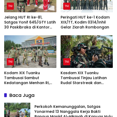
TNI
TNI
Jelang HUT RI ke-81,
Peringati HUT ke-1 Kodam
Satgas Yonif 645/GTY Latih
XIX/TT, Kodim 0314/Inhil
30 Paskibraka di Kantor
Gelar Ziarah Rombongan
Bupati Yalimo
TNI
TNI
Kodam XIX Tuanku
Kasdam XIX Tuanku
Tambusai Sambut
Tambusai Tinjau Latihan
Kedatangan Menhan RI,
Rudal Starstreak dan
Tinjau Penguatan Yonif TP
Meriam 57 di Bengkalis
di Bengkalis dan Kampar
Baca Juga
Perkokoh Kemanunggalan, Satgas
Yonarmed 13 Nanggala Kerja Bakti
Bangun Masjid Al-Hikmah di Kapuas Hulu