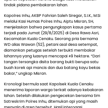
tindak pidana pembakaran lahan.
Kapolres Inhu, AKBP Fahrian Saleh Siregar, S.I.K., M.Si
melalui Kasi Humas Polres Inhu, Aiptu Misran, SH,
menjelaskan bahwa pengungkapan kasus pertama
terjadi pada Jumat (29/8/2025) di Desa Rawa Asri,
Kecamatan Kuala Cenaku. Seorang pria bernama
WD alias Wawan (52), petani asal desa setempat,
diamankan petugas setelah terbukti membakar
lahannya yang luasnya mencapai ±9 hektare. “Dari
tangan tersangka disita barang bukti berupa satu
buah korek api mancis dan dua batang kayu bekas
bakar,” ungkap Misran.
Kronologi bermula saat Kapolsek Kuala Cenaku
menerima laporan warga terkait adanya kebakaran
lahan. Setelah dilakukan pengecekan bersama tim
Satreskrim Polres Inhu, ditemukan api yang masih
menyala di area tersebut. Hasil interogasi