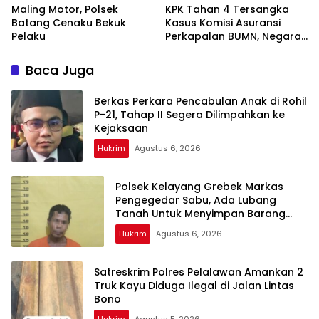
Maling Motor, Polsek
KPK Tahan 4 Tersangka
Batang Cenaku Bekuk
Kasus Komisi Asuransi
Pelaku
Perkapalan BUMN, Negara
Rugi
Baca Juga
Berkas Perkara Pencabulan Anak di Rohil
P-21, Tahap II Segera Dilimpahkan ke
Kejaksaan
Hukrim
Agustus 6, 2026
Polsek Kelayang Grebek Markas
Pengegedar Sabu, Ada Lubang
Tanah Untuk Menyimpan Barang
Bukti
Hukrim
Agustus 6, 2026
Satreskrim Polres Pelalawan Amankan 2
Truk Kayu Diduga Ilegal di Jalan Lintas
Bono
Hukrim
Agustus 5, 2026