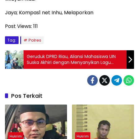
Jaya; Kompas1 net Inhu, Melaporkan
Post Views:
111
Tag:
Polres
Geruduk DPRD Riau, Aliansi Mahasiswa UIN
Suska Akhiri dengan Menyanyikan Lagu
Tanah Airku oleh Mensosopol Dema UIN
Suska
Pos Terkait
Hukrim
Hukrim