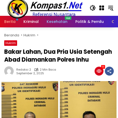
Langsung
ke
konten
Berita
Kriminal
Kesehatan
Politik & Pemilu
Ot
Beranda
Hukrim
Hukrim
Bakar Lahan, Dua Pria Usia Setengah
Abad Diamankan Polres Inhu
111
Redaksi 2
2 Min Baca
September 2, 2025