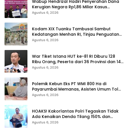
Wabup Hendrizal Hadiri Penyerahan Dana
Kerugian Negara Rp1,86 Miliar Kasus
Korupsi BPR Indra Arta
Agustus 6, 2026
Kodam XIX Tuanku Tambusai Sambut
Kedatangan Menhan RI, Tinjau Penguatan
Yonif TP di Bengkalis dan Kampar
Agustus 6, 2026
War Tiket Istana HUT ke-81 RI Diburu 128
Ribu Orang, Peserta dari 36 Provinsi dan 14
Negara
Agustus 6, 2026
Polemik Kebun Eks PT WMI 800 Ha di
Payarumbai Memanas, Asisten Umum Tolak
Dikelola Agrinas dan Tantang Presiden
Agustus 6, 2026
Prabowo
HOAKS! Kakorlantas Polri Tegaskan Tidak
Ada Kenaikan Denda Tilang 150% dan
Tilang Manual Menyeluruh
Agustus 6, 2026