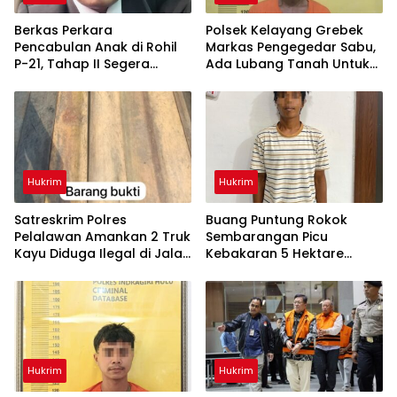
Berkas Perkara
Polsek Kelayang Grebek
Pencabulan Anak di Rohil
Markas Pengegedar Sabu,
P-21, Tahap II Segera
Ada Lubang Tanah Untuk
Dilimpahkan ke Kejaksaan
Menyimpan Barang Bukti
Hukrim
Hukrim
Satreskrim Polres
Buang Puntung Rokok
Pelalawan Amankan 2 Truk
Sembarangan Picu
Kayu Diduga Ilegal di Jalan
Kebakaran 5 Hektare
Lintas Bono
Kebun, Pelangsir Sawit
Dibekuk Polisi
Hukrim
Hukrim