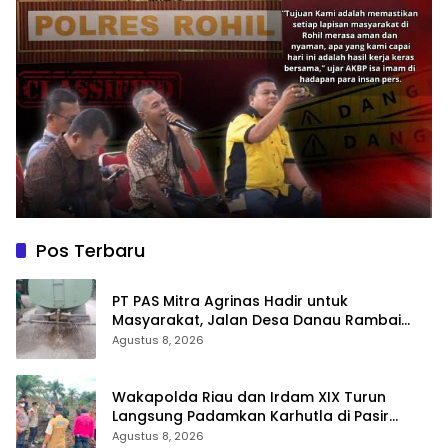
Pos Terbaru
‎PT PAS Mitra Agrinas Hadir untuk
Masyarakat, Jalan Desa Danau Rambai
Dirawat dan Disiram
Agustus 8, 2026
Wakapolda Riau dan Irdam XIX Turun
Langsung Padamkan Karhutla di Pasir
Limau Kapas Rohil
Agustus 8, 2026